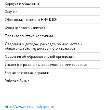
Корпуса и общежития
Вы
Закупки
Пр
Обращения граждан в НИУ ВШЭ
Ас
Фонд целевого капитала
До
Противодействие коррупции
Це
Сведения о доходах, расходах, об имуществе и
Би
обязательствах имущественного характера
Об
Сведения об образовательной организации
Об
Людям с ограниченными возможностями здоровья
Единая платежная страница
Работа в Вышке
http://www.minobrnauki.gov.ru/