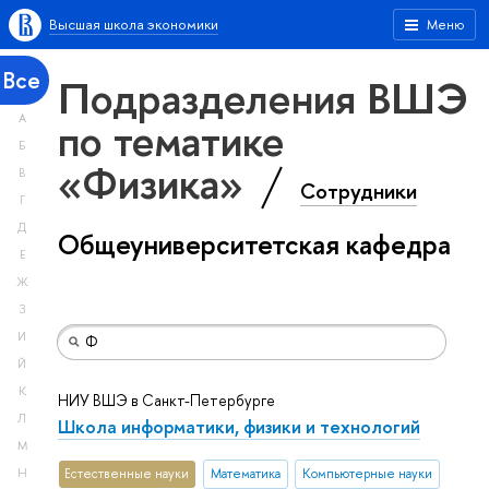
Высшая школа экономики
Меню
Все
Подразделения ВШЭ
А
по тематике
Б
«Физика»
В
Сотрудники
Г
Д
Общеуниверситетская кафедра
Е
Ж
З
И
Й
К
НИУ ВШЭ в Санкт-Петербурге
Л
Школа информатики, физики и технологий
М
Н
Естественные науки
Математика
Компьютерные науки