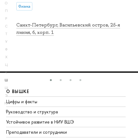
О
Физика
П
Р
Санкт-Петербург, Васильевский остров, 25-я
С
линия, 6, корп. 1
Т
У
Ф
Х
Ц
Ч
Ш
Щ
О ВЫШКЕ
О
Э
Цифры и факты
Ли
Ю
Я
Руководство и структура
До
Устойчивое развитие в НИУ ВШЭ
Ол
Преподаватели и сотрудники
Пр