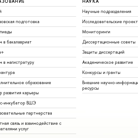
АЗОВАНИЕ
НАУКА
й
Научные подразделения
зовская подготовка
Исследовательские проек
пиады
Мониторинги
м в бакалавриат
Диссертационные советы
а+
Защиты диссертаций
м в магистратуру
Академическое развитие
рантура
Конкурсы и гранты
лнительное образование
Внешние научно-информац
ресурсы
р развития карьеры
ес-инкубатор ВШЭ
зовательные партнерства
ная связь и взаимодействие с
чателями услуг