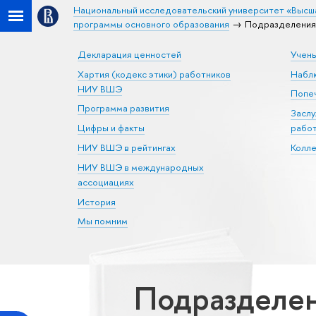
Национальный исследовательский университет «Высш
программы основного образования
Подразделения
Декларация ценностей
Учен
Хартия (кодекс этики) работников
Набл
НИУ ВШЭ
Попеч
Программа развития
Засл
Цифры и факты
рабо
НИУ ВШЭ в рейтингах
Колл
НИУ ВШЭ в международных
ассоциациях
История
Мы помним
Подразделе