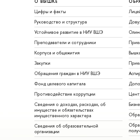
О ВЫШКЕ
ОБР
Цифры и факты
Лице
Руководство и структура
Дову
Устойчивое развитие в НИУ ВШЭ
Олим
Преподаватели и сотрудники
Прие
Корпуса и общежития
Вышк
Закупки
Прие
Обращения граждан в НИУ ВШЭ
Аспи
Фонд целевого капитала
Допо
Противодействие коррупции
Цент
Сведения о доходах, расходах, об
Бизн
имуществе и обязательствах
Обра
имущественного характера
Обрат
Сведения об образовательной
полу
организации