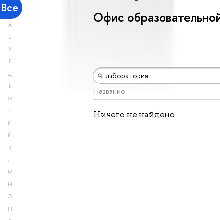
Все
Офис образовательной
А
Б
В
Г
Д
Е
Название
Ж
З
Ничего не найдено
И
Й
К
Л
М
Н
О
П