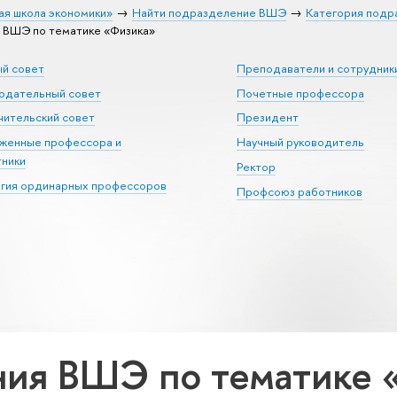
ая школа экономики»
Найти подразделение ВШЭ
Категория подр
 ВШЭ по тематике «Физика»
ый совет
Преподаватели и сотрудник
юдательный совет
Почетные профессора
ительский совет
Президент
уженные профессора и
Научный руководитель
тники
Ректор
егия ординарных профессоров
Профсоюз работников
ния ВШЭ по тематике