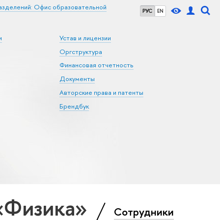
азделений: Офис образовательной
РУС
EN
и
Устав и лицензии
Оргструктура
Финансовая отчетность
Документы
Авторские права и патенты
Брендбук
 «Физика»
Сотрудники