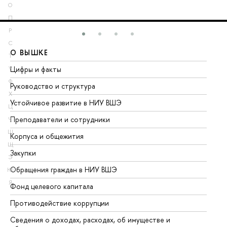
О
П
Р
С
О ВЫШКЕ
О
Т
Цифры и факты
Ли
У
Ф
Руководство и структура
До
Х
Устойчивое развитие в НИУ ВШЭ
Ол
Ц
Преподаватели и сотрудники
Пр
Ч
Ш
Корпуса и общежития
Вы
Щ
Закупки
Пр
Э
Обращения граждан в НИУ ВШЭ
Ас
Ю
Я
Фонд целевого капитала
До
Противодействие коррупции
Це
Сведения о доходах, расходах, об имуществе и
Би