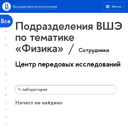
Высшая школа экономики
Меню
Все
Подразделения ВШЭ
А
по тематике
Б
«Физика»
В
Сотрудники
Г
Д
Центр передовых исследований
Е
Ж
З
И
Й
Ничего не найдено
К
Л
М
Н