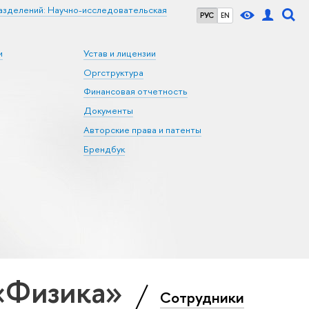
азделений: Научно-исследовательская
РУС
EN
и
Устав и лицензии
Оргструктура
Финансовая отчетность
Документы
Авторские права и патенты
Брендбук
 «Физика»
Сотрудники