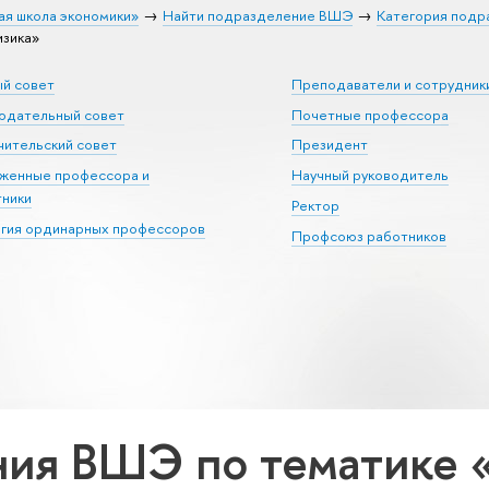
ая школа экономики»
Найти подразделение ВШЭ
Категория подр
зика»
ый совет
Преподаватели и сотрудник
юдательный совет
Почетные профессора
ительский совет
Президент
уженные профессора и
Научный руководитель
тники
Ректор
егия ординарных профессоров
Профсоюз работников
ния ВШЭ по тематике