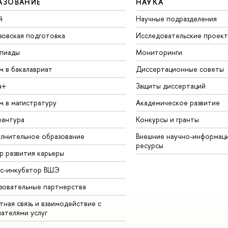
АЗОВАНИЕ
НАУКА
й
Научные подразделения
зовская подготовка
Исследовательские проек
пиады
Мониторинги
м в бакалавриат
Диссертационные советы
а+
Защиты диссертаций
м в магистратуру
Академическое развитие
рантура
Конкурсы и гранты
лнительное образование
Внешние научно-информац
ресурсы
р развития карьеры
ес-инкубатор ВШЭ
зовательные партнерства
ная связь и взаимодействие с
чателями услуг