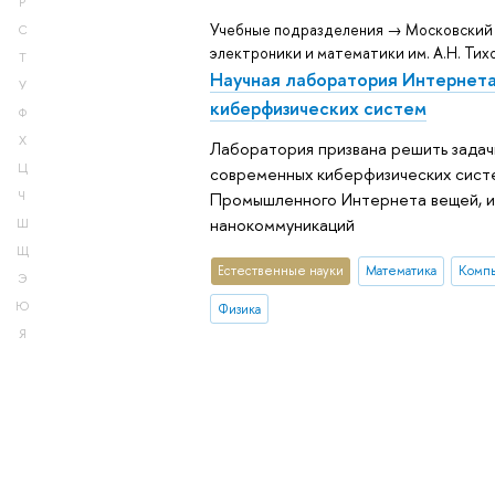
Р
Учебные подразделения → Московский
С
электроники и математики им. А.Н. Тих
Т
Научная лаборатория Интернета
У
киберфизических систем
Ф
Х
Лаборатория призвана решить задач
Ц
современных киберфизических сист
Промышленного Интернета вещей, 
Ч
нанокоммуникаций
Ш
Щ
Естественные науки
Математика
Компь
Э
Ю
Физика
Я