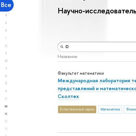
Все
Научно-исследователь
А
Б
В
Г
Д
Е
Название
Ж
З
Факультет математики
И
Международная лаборатория т
Й
представлений и математическ
К
Сколтех
Л
М
Естественные науки
Математика
Физик
Н
О
П