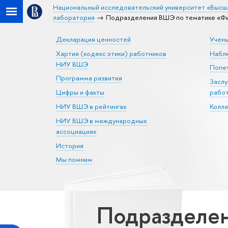
Национальный исследовательский университет «Высш
лаборатория
Подразделения ВШЭ по тематике «Фи
Декларация ценностей
Учен
Хартия (кодекс этики) работников
Набл
НИУ ВШЭ
Попеч
Программа развития
Засл
Цифры и факты
рабо
НИУ ВШЭ в рейтингах
Колл
НИУ ВШЭ в международных
ассоциациях
История
Мы помним
Подразделе