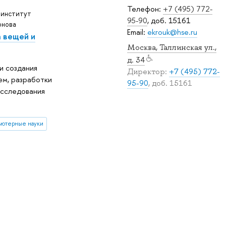
Телефон:
+7 (495) 772-
 институт
95-90
, доб. 15161
онова
Email:
ekrouk@hse.ru
 вещей и
Москва, Таллинская ул.,
д. 34
и создания
Директор:
+7 (495) 772-
ем, разработки
95-90
, доб. 15161
исследования
ютерные науки