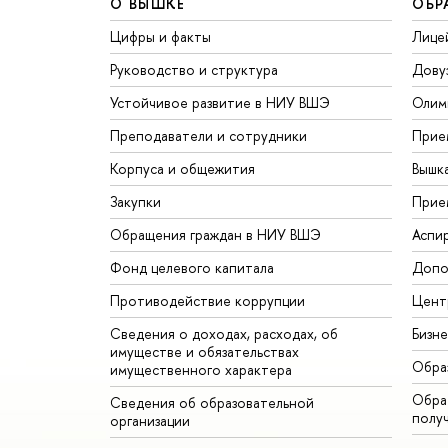
О ВЫШКЕ
ОБР
Цифры и факты
Лице
Руководство и структура
Дову
Устойчивое развитие в НИУ ВШЭ
Олим
Преподаватели и сотрудники
Прие
Корпуса и общежития
Вышк
Закупки
Прие
Обращения граждан в НИУ ВШЭ
Аспи
Фонд целевого капитала
Допо
Противодействие коррупции
Цент
Сведения о доходах, расходах, об
Бизн
имуществе и обязательствах
Обра
имущественного характера
Обрат
Сведения об образовательной
полу
организации