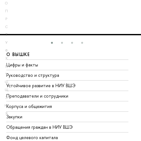
О
П
Р
С
Т
У
Ф
О ВЫШКЕ
О
Х
Цифры и факты
Ли
Ц
Ч
Руководство и структура
До
Ш
Устойчивое развитие в НИУ ВШЭ
Ол
Щ
Преподаватели и сотрудники
Пр
Э
Ю
Корпуса и общежития
Вы
Я
Закупки
Пр
Обращения граждан в НИУ ВШЭ
Ас
Фонд целевого капитала
До