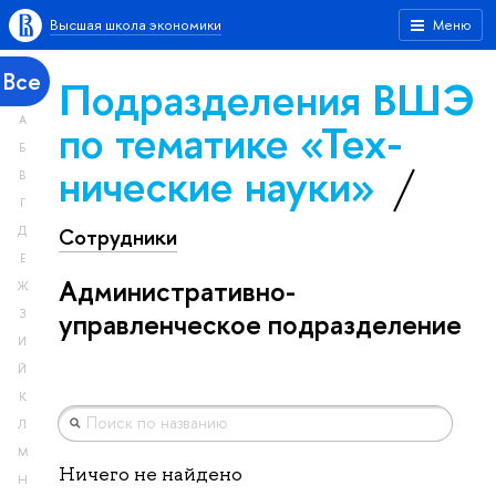
Высшая школа экономики
Меню
Все
Подразделения ВШЭ
А
по тематике «Тех­
Б
ничес­кие науки»
В
Г
Сотрудники
Д
Е
Административно-
Ж
З
управленческое подразделение
И
Й
К
Л
М
Ничего не найдено
Н