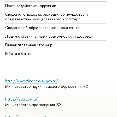
Противодействие коррупции
Це
Сведения о доходах, расходах, об имуществе и
Би
обязательствах имущественного характера
Об
Сведения об образовательной организации
Об
Людям с ограниченными возможностями здоровья
Единая платежная страница
Работа в Вышке
http://www.minobrnauki.gov.ru/
Министерство науки и высшего образования РФ
https://edu.gov.ru/
Министерство просвещения РФ