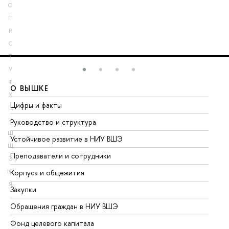
О
П
Р
С
Т
У
Ф
О ВЫШКЕ
О
Х
Цифры и факты
Ли
Ц
Ч
Руководство и структура
До
Ш
Устойчивое развитие в НИУ ВШЭ
Ол
Щ
Преподаватели и сотрудники
Пр
Э
Ю
Корпуса и общежития
Вы
Я
Закупки
Пр
Обращения граждан в НИУ ВШЭ
Ас
Фонд целевого капитала
До