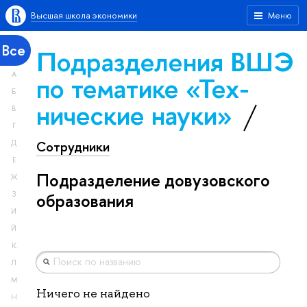
Высшая школа экономики
Меню
Все
Подразделения ВШЭ
А
по тематике «Тех­
Б
ничес­кие науки»
В
Г
Сотрудники
Д
Е
Подразделение довузовского
Ж
З
образования
И
Й
К
Л
М
Ничего не найдено
Н