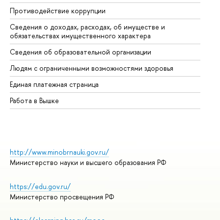
Противодействие коррупции
Це
Сведения о доходах, расходах, об имуществе и
Би
обязательствах имущественного характера
Об
Сведения об образовательной организации
Об
Людям с ограниченными возможностями здоровья
Единая платежная страница
Работа в Вышке
http://www.minobrnauki.gov.ru/
Министерство науки и высшего образования РФ
https://edu.gov.ru/
Министерство просвещения РФ