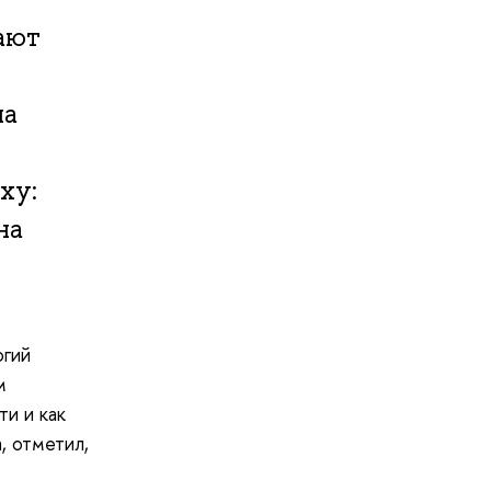
ают
на
ху:
на
огий
м
и и как
, отметил,