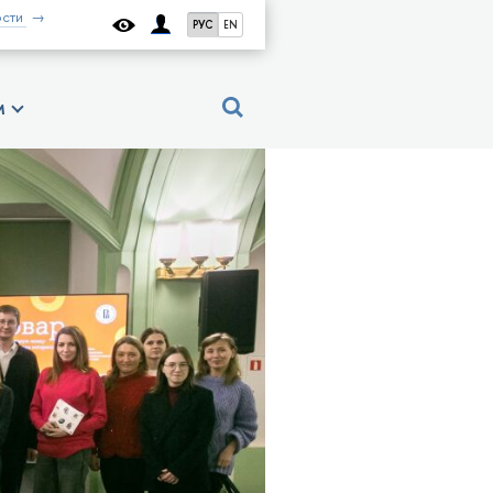
сти
РУС
EN
м