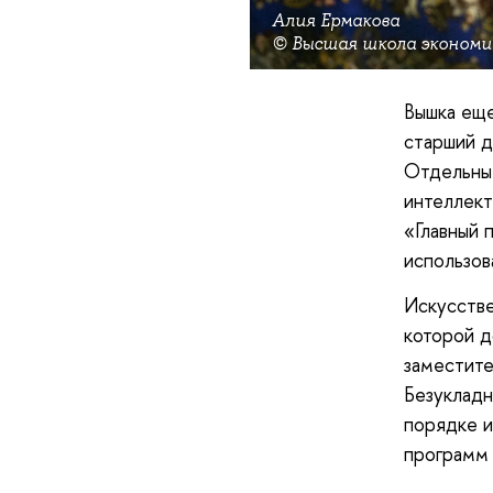
Алия Ермакова
© Высшая школа экономи
Вышка еще
старший 
Отдельные
интеллект
«Главный 
использов
Искусстве
которой д
заместит
Безукладн
порядке и
программ 