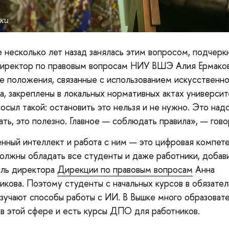
ки
 несколько лет назад занялась этим вопросом, подчерк
директор по правовым вопросам НИУ ВШЭ Алия Ермаков
 положения, связанные с использованием искусственно
а, закреплены в локальных нормативных актах университ
посыл такой: остановить это нельзя и не нужно. Это над
ать, это полезно. Главное — соблюдать правила», — гово
нный интеллект и работа с ним — это цифровая компете
олжны обладать все студенты и даже работники, добав
ель директора
Дирекции по правовым вопросам
Анна
икова. Поэтому студенты с начальных курсов в обязате
зучают способы работы с ИИ. В Вышке много образоват
в этой сфере и есть курсы ДПО для работников.