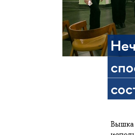
Неч
спо
сос
Вышка 
исполь