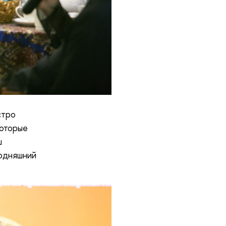
стро
которые
ш
годняшний