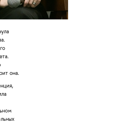
нула
а.
го
ета.
о
рит она.
нция,
ила
льном
ельных