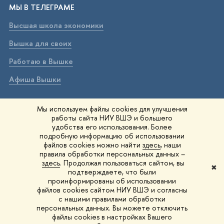
МЫ В ТЕЛЕГРАМЕ
Высшая школа экономики
Вышка для своих
Работаю в Вышке
Афиша Вышки
ВЫШКА В МАХ
Мы используем файлы cookies для улучшения
работы сайта НИУ ВШЭ и большего
Высшая школа экономики
удобства его использования. Более
подробную информацию об использовании
Вышка для своих
файлов cookies можно найти
здесь
, наши
правила обработки персональных данных –
Работаю в Вышке
здесь
. Продолжая пользоваться сайтом, вы
✖
подтверждаете, что были
Афиша Вышки
проинформированы об использовании
файлов cookies сайтом НИУ ВШЭ и согласны
Вышка IQ
с нашими правилами обработки
персональных данных. Вы можете отключить
файлы cookies в настройках Вашего
© 1993–2026 НИУ ВШЭ
Редактору