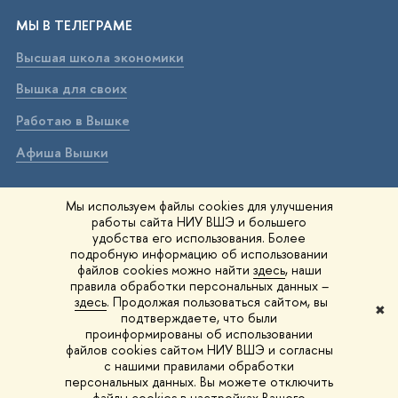
МЫ В ТЕЛЕГРАМЕ
Высшая школа экономики
Вышка для своих
Работаю в Вышке
Афиша Вышки
ВЫШКА В МАХ
Мы используем файлы cookies для улучшения
работы сайта НИУ ВШЭ и большего
Высшая школа экономики
удобства его использования. Более
подробную информацию об использовании
Вышка для своих
файлов cookies можно найти
здесь
, наши
правила обработки персональных данных –
Работаю в Вышке
здесь
. Продолжая пользоваться сайтом, вы
✖
подтверждаете, что были
Афиша Вышки
проинформированы об использовании
файлов cookies сайтом НИУ ВШЭ и согласны
Вышка IQ
с нашими правилами обработки
персональных данных. Вы можете отключить
файлы cookies в настройках Вашего