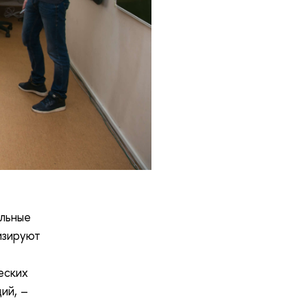
ольные
изируют
еских
ий, –