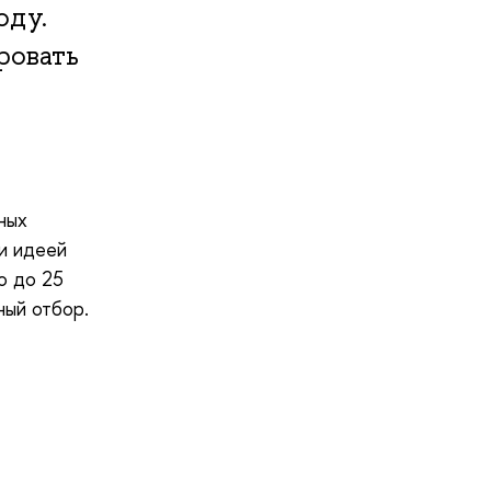
оду.
ровать
ных
 и идеей
о до 25
ный отбор.