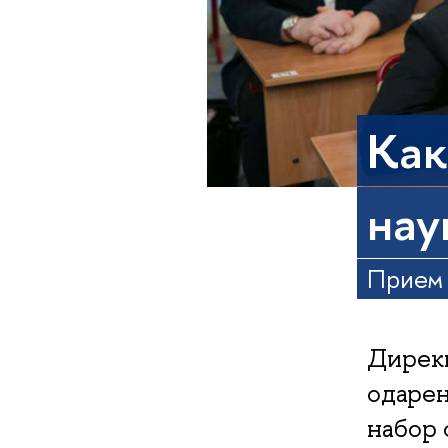
Как
нау
Прием 
Дирекц
одаре
набор 