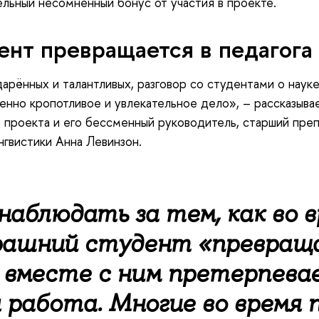
льный несомненный бонус от участия в проекте.
ент превращается в педагога
арённых и талантливых, разговор со студентами о науке
нно кропотливое и увлекательное дело», – рассказыва
 проекта и его бессменный руководитель, старший пре
гвистики Анна Левинзон.
аблюдать за тем, как во 
рашний студент «превращ
к вместе с ним претерпева
я работа. Многие во время