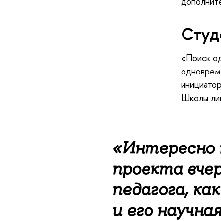
дополните
Студ
«Поиск од
одновреме
инициатор
Школы лин
«Интересно н
проекта вче
педагога, ка
и его научна