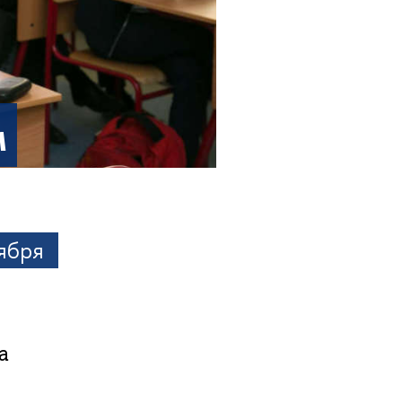
м
тября
а