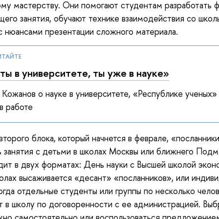
му мастерству. Они помогают студентам разработать 
щего занятия, обучают технике взаимодействия со школ
с нюансами презентации сложного материала.
ИТАЙТЕ
ты в университете, ты уже в науке»
Кожанов о науке в университете, «Республике ученых»
в работе
второго блока, который начнется в феврале, «посланник
 занятия с детьми в школах Москвы или ближнего Подм
ит в двух форматах: День науки с Высшей школой экон
колах высаживается «десант» «посланников», или индив
когда отдельные студенты или группы по несколько чело
 в школу по договоренности с ее администрацией. Выб
жно самостоятельно или воспользоваться предложение