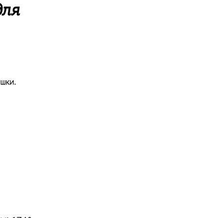
для
шки.