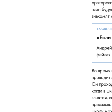
ораторско
план буду
знакомят 
ТАКЖЕ Ч
«Если 
Андрей 
фейлах 
Во время 
проводить
Он проход
когда в ш
занятия, 
приезжают
школу мо