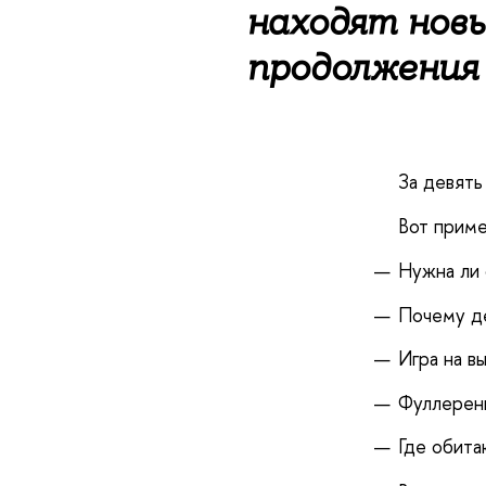
находят новы
продолжения 
За девять
Вот приме
Нужна ли
Почему де
Игра на в
Фуллерены
Где обита