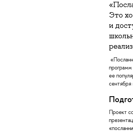
«Посла
Это хо
и дост
школьн
реализ
«Посланни
программ 
ее популя
сентября
Подгот
Проект со
презентац
«посланни