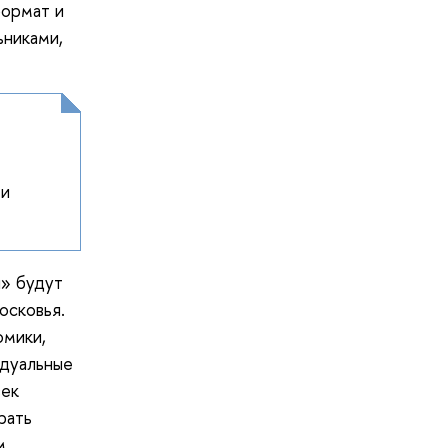
формат и
ьниками,
 и
и» будут
осковья.
омики,
идуальные
век
рать
м