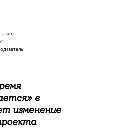
 – это
ет
подаватель
время
ается» в
ет изменение
 проекта