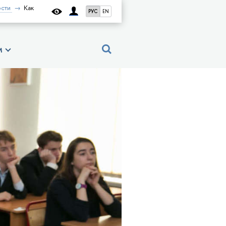
сти
Как
РУС
EN
м