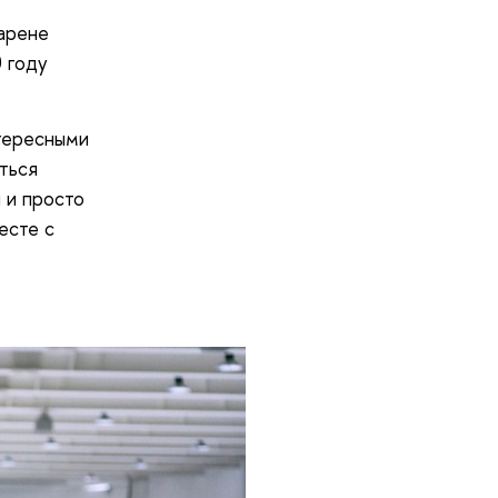
арене
0 году
нтересными
ться
и и просто
есте с