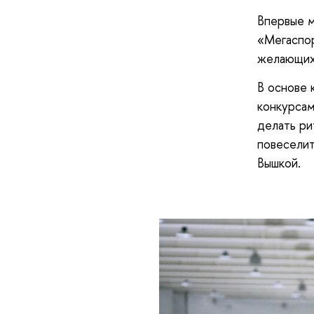
Впервые м
«Мегаспор
желающих 
В основе 
конкурсам
делать ри
повеселит
Вышкой.