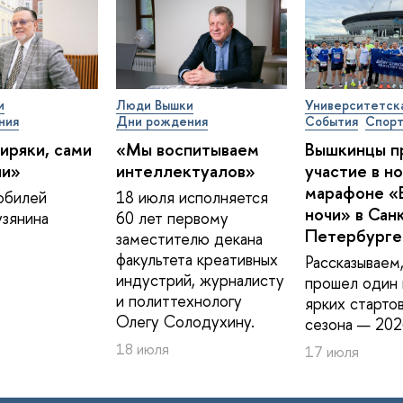
и
Люди Вышки
Университетск
ния
Дни рождения
События
Спор
иряки, сами
«Мы воспитываем
Вышкинцы п
ии»
интеллектуалов»
участие в н
марафоне «
юбилей
18 июля исполняется
ночи» в Сан
зянина
60 лет первому
Петербурге
заместителю декана
факультета креативных
Рассказываем,
индустрий, журналисту
прошел один 
и политтехнологу
ярких старто
Олегу Солодухину.
сезона — 202
18 июля
17 июля