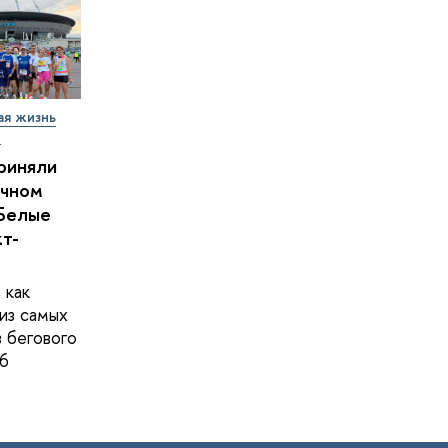
ая жизнь
т
риняли
очном
Белые
кт-
 как
из самых
в бегового
6