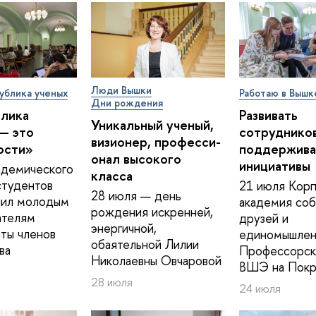
Люди Вышки
ублика ученых
Работаю в Вышк
Дни рождения
блика
Развивать
Уникальный ученый,
— это
сотрудников
визионер, про­фес­си­
ости»
поддержива
о­нал высокого
инициативы
адемического
класса
студентов
21 июля Корп
28 июля — день
ил молодым
академия соб
рождения искренней,
ателям
друзей и
энергичной,
ты членов
единомышлен
обаятельной Лилии
ва
Профессорск
Николаевны Овчаровой
ВШЭ на Покр
28 июля
24 июля