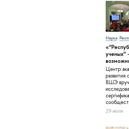
Наука
Респ
«“Респу
ученых” 
возможн
Центр ак
развития 
ВШЭ вруч
исследов
сертифика
сообщест
29 июля