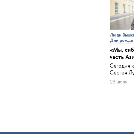
Люди Вышк
Дни рожде
«Мы, сиб
часть Аз
Сегодня 
Сергея Лу
23 июля