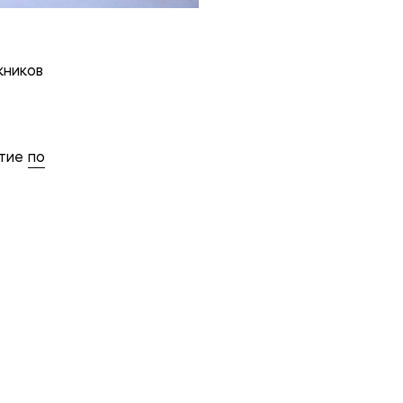
кников
ятие
по