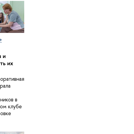
е
 и
ть их
оративная
рала
ников в
ом клубе
овке