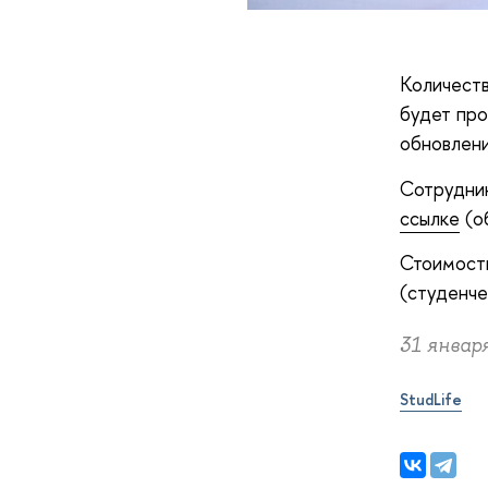
Количеств
будет про
обновлен
Сотрудник
ссылке
(об
Стоимость
(студенче
31 января
StudLife