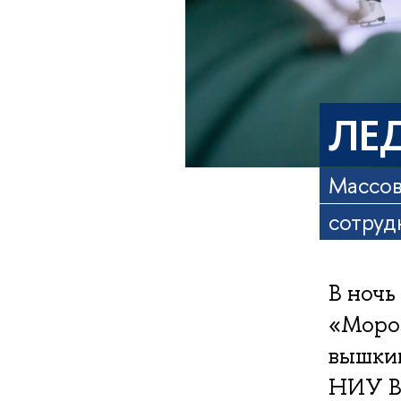
ЛЕД
Массов
сотруд
В ночь
«Мороз
вышки
НИУ 