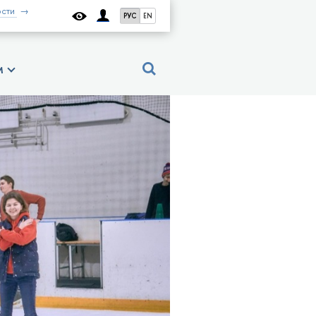
сти
РУС
EN
м