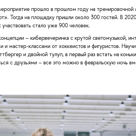
ероприятие прошло в прошлом году на тренировочной 
т». Тогда на площадку пришли около 300 гостей. В 202
участвовать стало уже 900 человек.
концепции – кибервечеринка с крутой светомузыкой, и
и и мастер-классами от хоккеистов и фигуристов. Научи
ттбергер и двойной тулуп, в первый раз встать на коньк
ься с друзьями – все это можно в февральскую ночь вм