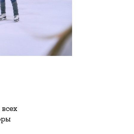
 всех
оры