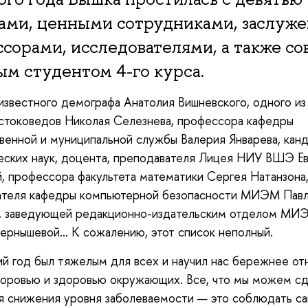
гами, ценными сотрудниками, заслуж
сорами, исследователями, а также со
м студентом 4-го курса.
известного демографа Анатолия Вишневского, одного из
стоковедов Николая Селезнева, профессора кафедры
венной и муниципальной службы Валерия Январева, кан
еских наук, доцента, преподавателя Лицея НИУ ВШЭ Ев
, профессора факультета математики Сергея Натанзона
ателя кафедры компьютерной безопасности МИЭМ Пав
, заведующей редакционно-издательским отделом МИ
ернышевой… К сожалению, этот список неполный.
 год был тяжелым для всех и научил нас бережнее от
оровью и здоровью окружающих. Все, что мы можем с
я снижения уровня заболеваемости — это соблюдать с