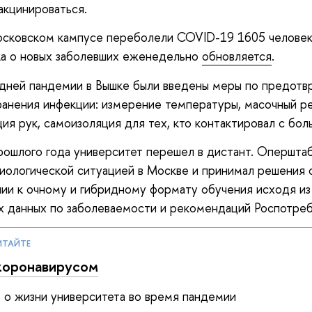
акцинироваться.
осковском кампусе переболели COVID-19 1605 человек
ка о новых заболевших еженедельно
обн
овляется
.
 дней пандемии в Вышке были введены меры по предот
анения инфекции: измерение температуры, масочный р
ия рук, самоизоляция для тех, кто контактировал с бол
рошлого года университет перешел в дистант. Опершта
иологической ситуацией в Москве и принимал решения 
ии к очному и гибридному формату обучения исходя из
х данных по заболеваемости и рекомендаций Роспотреб
ИТАЙТЕ
 коронавирусом
 о жизни университета во время пандемии