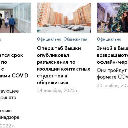
о
Официально
Общежития
Официально
Оперштаб Вышки
Зимой в Вы
тся срок
опубликовал
возвращают
 по
разъяснения по
офлайн-мер
 с
изоляции контактных
Они пройдут 
шими COVID-
студентов в
формате COV
общежитиях
30 ноября, 202
твующее
14 декабря, 2021 г.
принято
лению
бнадзора
 2022 г.