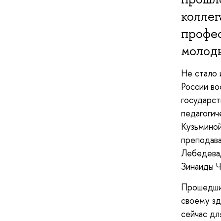
колле
профес
молоды
Не стало 
России во
государст
педагогич
Кузьминой
преподав
Лебедева
Зинаиды Ч
Прошедший
своему зд
сейчас дл