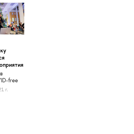
шку
ся
оприятия
в
ID-free
1 г.