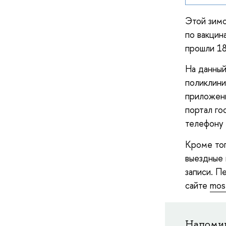
Этой зим
по вакцин
прошли 18
На данный
поликлини
приложе
портал го
телефону 
Кроме тог
выездные 
записи. П
сайте
mos
Напомин