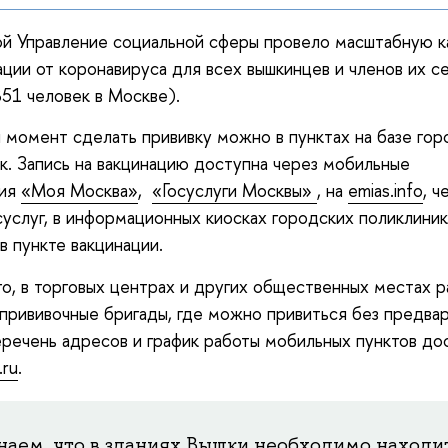
ой Управление социальной сферы провело масштабную 
ации от коронавируса для всех вышкинцев и членов их с
51 человек в Москве).
 момент сделать прививку можно в пунктах на базе гор
к. Запись на вакцинацию доступна через мобильные
ния
«Моя Москва»
,
«Госуслуги Москвы»
, на
emias.info
, ч
суслуг, в информационных киосках городских поликлиник
в пункте вакцинации.
о, в торговых центрах и других общественных местах 
прививочные бригады, где можно привиться без предва
еречень адресов и график работы мобильных пунктов до
.ru
.
аем, что в зданиях Вышки необходимо находит