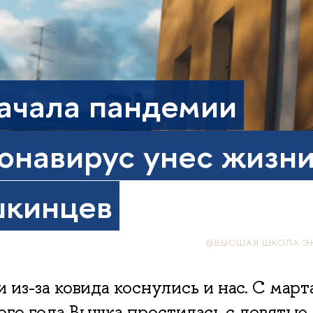
ачала пандемии
онавирус унес жизни
кинцев
@ВЫСШАЯ ШКОЛА Э
 из-за ковида коснулись и нас. C март
го года Вышка простилась с девятью