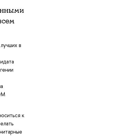
енными
всем
 лучших в
дидата
гении
,
ла
ЭМ
носиться к
делать
анитарные