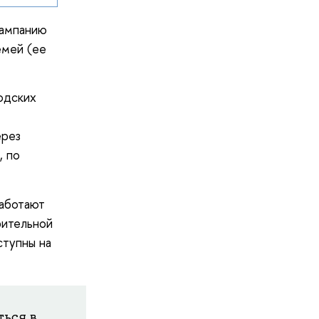
кампанию
емей (ее
одских
ерез
, по
работают
рительной
ступны на
ься в