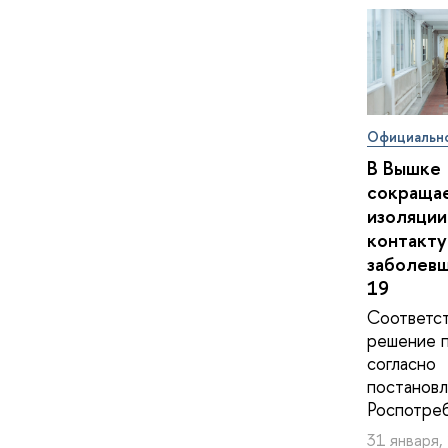
Официальн
В Вышке
сокращае
изоляции
контакту
заболев
19
Соответс
решение 
согласно
постанов
Роспотре
31 января,