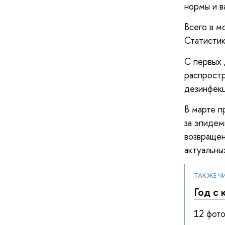
нормы и в
Всего в м
Статисти
С первых
распростр
дезинфекц
В марте п
за эпидем
возвращен
актуальны
ТАКЖЕ Ч
Год с
12 фото