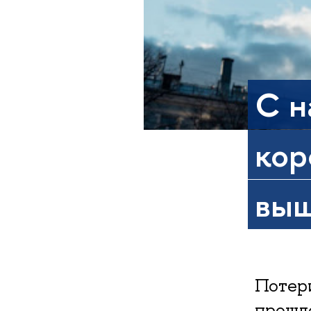
С н
кор
выш
Потери
прошло