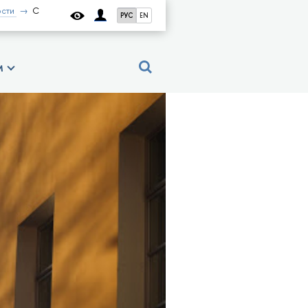
сти
С
РУС
EN
м