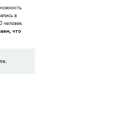
зможность
апись в
0 человек
аем, что
ле.