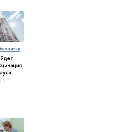
бщежития
ойдет
кцинация
руса
 г.