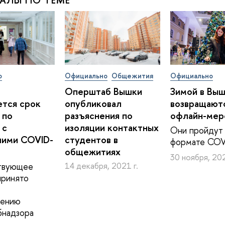
АЛЫ ПО ТЕМЕ
о
Официально
Общежития
Официально
Оперштаб Вышки
Зимой в Вы
тся срок
опубликовал
возвращают
 по
разъяснения по
офлайн-мер
 с
изоляции контактных
Они пройдут 
шими COVID-
студентов в
формате COV
общежитиях
30 ноября, 202
твующее
14 декабря, 2021 г.
принято
лению
бнадзора