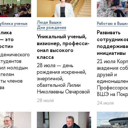
Люди Вышки
ублика ученых
Работаю в Вышк
Дни рождения
блика
Развивать
Уникальный ученый,
— это
сотрудников
визионер, про­фес­си­
ости»
поддержива
о­нал высокого
инициативы
адемического
класса
студентов
21 июля Корп
28 июля — день
ил молодым
академия соб
рождения искренней,
ателям
друзей и
энергичной,
ты членов
единомышлен
обаятельной Лилии
ва
Профессорск
Николаевны Овчаровой
ВШЭ на Покр
28 июля
24 июля