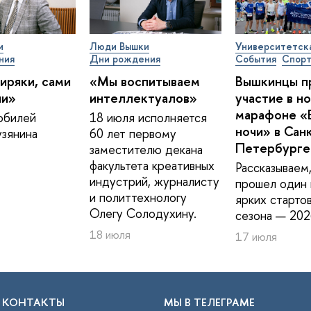
и
Люди Вышки
Университетск
ния
Дни рождения
События
Спор
иряки, сами
«Мы воспитываем
Вышкинцы п
ии»
интеллектуалов»
участие в н
марафоне «
юбилей
18 июля исполняется
ночи» в Сан
зянина
60 лет первому
Петербурге
заместителю декана
факультета креативных
Рассказываем,
индустрий, журналисту
прошел один 
и политтехнологу
ярких старто
Олегу Солодухину.
сезона — 202
18 июля
17 июля
КОНТАКТЫ
МЫ В ТЕЛЕГРАМЕ