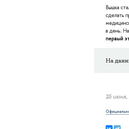
Вышка ста
сделать п
медицинск
в день. Н
первый э
На дан
25 июня, 
Официальн