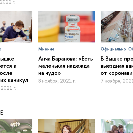
 2022 г.
о
Мнение
Официально
О
Вышке
Анча Баранова: «Есть
В Вышке пр
ется в
маленькая надежда
выездная ва
после
на чудо»
от коронави
их каникул
8 ноября, 2021 г.
7 ноября, 2021
 2021 г.
Е