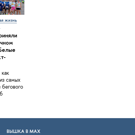
ая жизнь
т
риняли
очном
Белые
кт-
 как
из самых
в бегового
6
ВЫШКА В МАХ