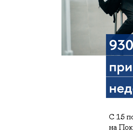
930
при
нед
С 15 п
на Пок