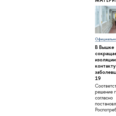
МАТЕРИ
Официальн
В Вышке
сокращае
изоляции
контакту
заболев
19
Соответс
решение 
согласно
постанов
Роспотре