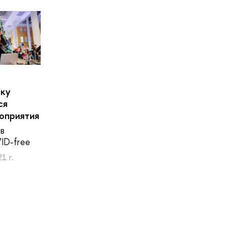
шку
ся
оприятия
в
ID-free
1 г.