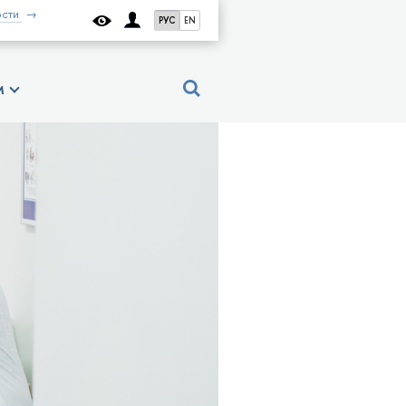
сти
РУС
EN
м