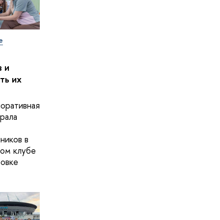
е
 и
ть их
оративная
рала
ников в
ом клубе
овке