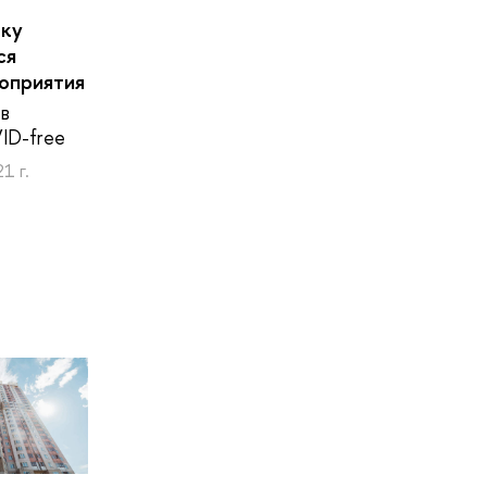
шку
ся
оприятия
в
ID-free
1 г.