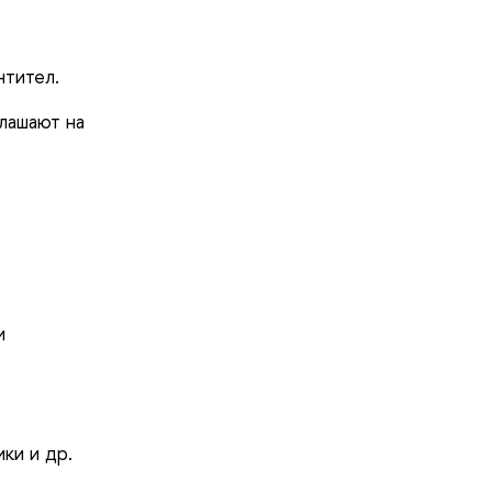
нтител.
глашают на
и
ки и др.