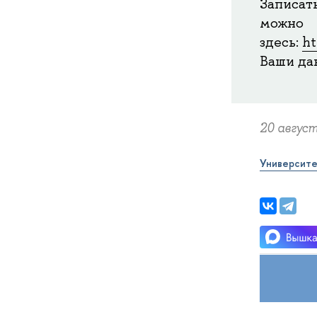
Записат
можно
здесь:
h
Ваши да
20 август
Университе