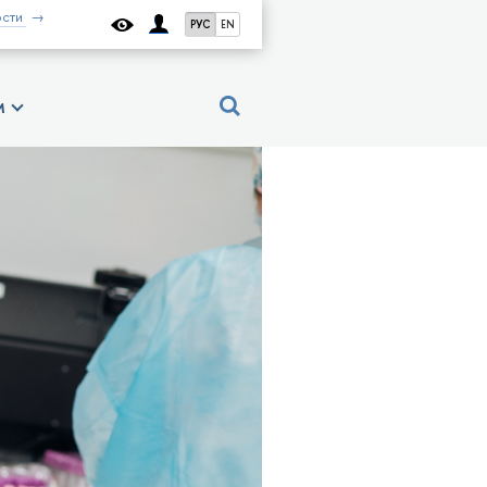
сти
РУС
EN
м