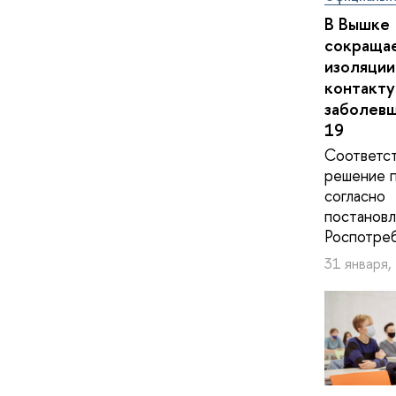
В Вышке
сокращае
изоляции
контакту
заболев
19
Соответс
решение 
согласно
постанов
Роспотре
31 января,