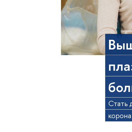
Выш
пла
бол
Стать 
корона