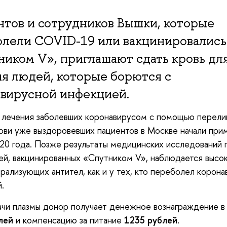
тов и сотрудников Вышки, которые
олели COVID-19 или вакцинировались
иком V», приглашают сдать кровь дл
я людей, которые борются с
вирусной инфекцией.
 лечения заболевших коронавирусом с помощью перели
ови уже выздоровевших пациентов в Москве начали при
20 года. Позже результаты медицинских исследований п
ей, вакцинированных «Спутником V», наблюдается высо
рализующих антител, как и у тех, кто переболел корон
й.
чи плазмы донор получает денежное вознаграждение в
лей
и компенсацию за питание
1235 рублей
.