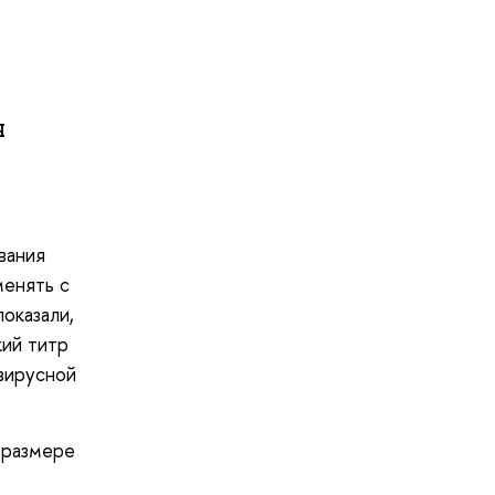
я
вания
менять с
оказали,
кий титр
авирусной
 размере