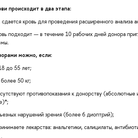
ви происходит в два этапа:
а сдается кровь для проведения расширенного анализа а
ровь подходит — в течение 10 рабочих дней донора при
азмы.
норами можно, если:
18 до 55 лет;
 более 50 кг;
тсутствуют противопоказания к донорству (абсолютные 
)*;
ьезных нарушений зрения (более 6 диоптрий);
ринимаете лекарства: анальгетики, салицилаты, антибиоти