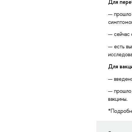
Для пере
— прошло 
симптомо
— сейчас 
— есть вы
исследов
Для вакц
— введено
— прошло 
вакцины.
*Подробне