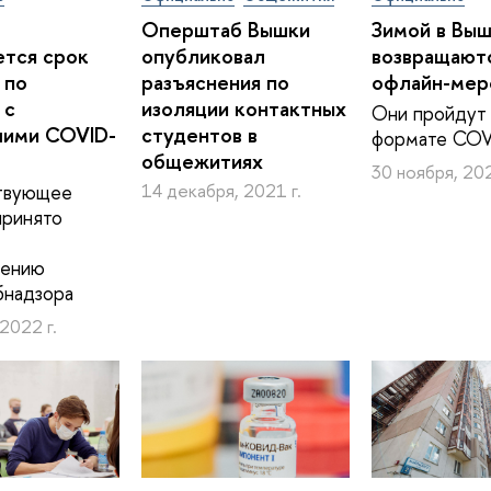
Оперштаб Вышки
Зимой в Вы
тся срок
опубликовал
возвращают
 по
разъяснения по
офлайн-мер
 с
изоляции контактных
Они пройдут 
шими COVID-
студентов в
формате COV
общежитиях
30 ноября, 202
твующее
14 декабря, 2021 г.
принято
лению
бнадзора
 2022 г.