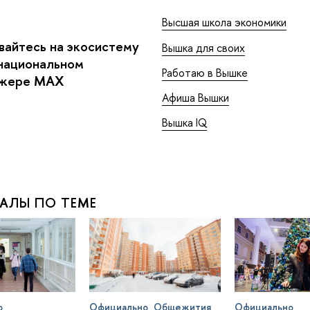
Высшая школа экономики
айтесь на экосистему
Вышка для своих
национальном
Работаю в Вышке
джере MAX
Афиша Вышки
Вышка IQ
АЛЫ ПО ТЕМЕ
о
Официально
Общежития
Официально