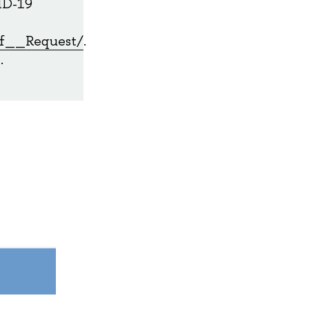
ID-19
_f__Request/
.
.