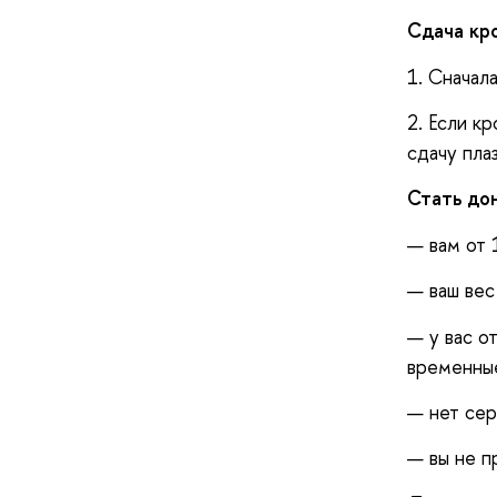
Сдача кро
1. Сначал
2. Если к
сдачу пл
Стать до
— вам от 
— ваш вес
— у вас о
временные
— нет сер
— вы не п