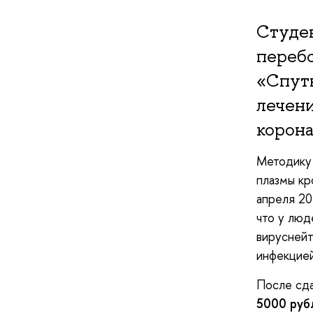
Студен
переб
«Спутн
лечени
корона
Методику
плазмы кр
апреля 20
что у люд
вируснейт
инфекцие
После сда
5000 руб