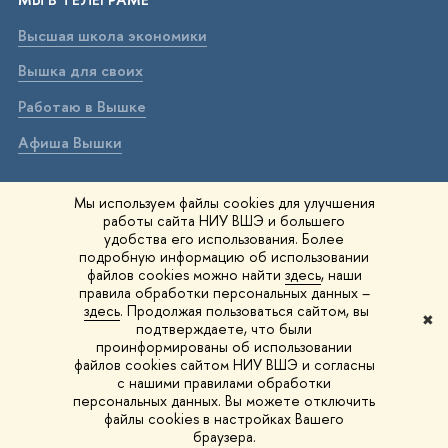
Высшая школа экономики
Вышка для своих
Работаю в Вышке
Афиша Вышки
ВЫШКА В МАХ
Мы используем файлы cookies для улучшения
работы сайта НИУ ВШЭ и большего
Высшая школа экономики
удобства его использования. Более
подробную информацию об использовании
Вышка для своих
файлов cookies можно найти
здесь
, наши
правила обработки персональных данных –
Работаю в Вышке
здесь
. Продолжая пользоваться сайтом, вы
✖
подтверждаете, что были
Афиша Вышки
проинформированы об использовании
файлов cookies сайтом НИУ ВШЭ и согласны
Вышка IQ
с нашими правилами обработки
персональных данных. Вы можете отключить
файлы cookies в настройках Вашего
© 1993–2026 НИУ ВШЭ
Редактору
браузера.