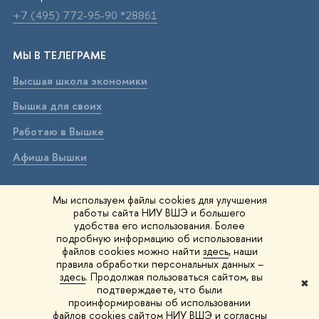
+7 (495) 772-95-90 *28861
МЫ В ТЕЛЕГРАМЕ
Высшая школа экономики
Вышка для своих
Работаю в Вышке
Афиша Вышки
ВЫШКА В МАХ
Мы используем файлы cookies для улучшения
работы сайта НИУ ВШЭ и большего
Высшая школа экономики
удобства его использования. Более
подробную информацию об использовании
Вышка для своих
файлов cookies можно найти
здесь
, наши
правила обработки персональных данных –
Работаю в Вышке
здесь
. Продолжая пользоваться сайтом, вы
✖
подтверждаете, что были
Афиша Вышки
проинформированы об использовании
файлов cookies сайтом НИУ ВШЭ и согласны