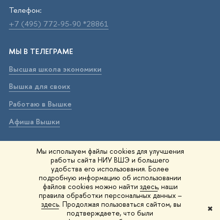
Телефон:
+7 (495) 772-95-90 *28861
МЫ В ТЕЛЕГРАМЕ
Высшая школа экономики
Вышка для своих
Работаю в Вышке
Афиша Вышки
ВЫШКА В МАХ
Мы используем файлы cookies для улучшения
работы сайта НИУ ВШЭ и большего
Высшая школа экономики
удобства его использования. Более
подробную информацию об использовании
Вышка для своих
файлов cookies можно найти
здесь
, наши
правила обработки персональных данных –
Работаю в Вышке
здесь
. Продолжая пользоваться сайтом, вы
✖
подтверждаете, что были
Афиша Вышки