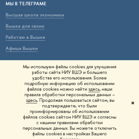
МЫ В ТЕЛЕГРАМЕ
Высшая школа экономики
Вышка для своих
Работаю в Вышке
Афиша Вышки
ВЫШКА В МАХ
Мы используем файлы cookies для улучшения
работы сайта НИУ ВШЭ и большего
Высшая школа экономики
удобства его использования. Более
подробную информацию об использовании
Вышка для своих
файлов cookies можно найти
здесь
, наши
правила обработки персональных данных –
Работаю в Вышке
здесь
. Продолжая пользоваться сайтом, вы
✖
подтверждаете, что были
Афиша Вышки
проинформированы об использовании
файлов cookies сайтом НИУ ВШЭ и согласны
Вышка IQ
с нашими правилами обработки
персональных данных. Вы можете отключить
файлы cookies в настройках Вашего
© 1993–2026 НИУ ВШЭ
Редактору