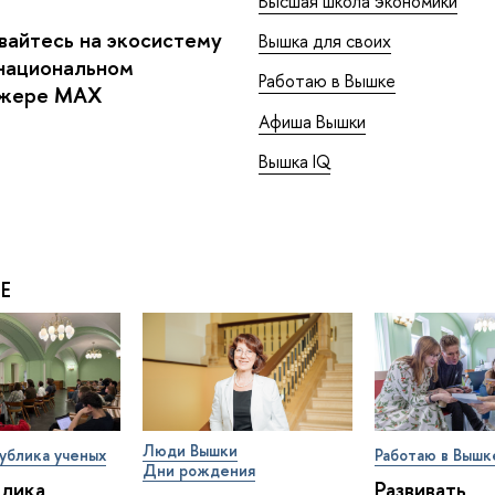
Высшая школа экономики
айтесь на экосистему
Вышка для своих
национальном
Работаю в Вышке
джере MAX
Афиша Вышки
Вышка IQ
Е
Люди Вышки
ублика ученых
Работаю в Вышк
Дни рождения
блика
Развивать