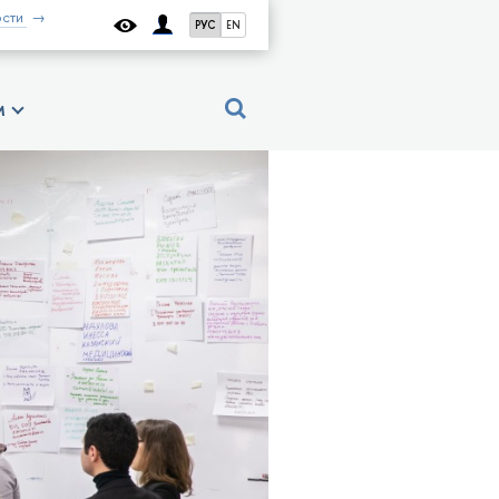
сти
РУС
EN
м