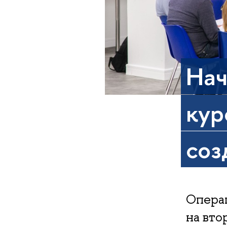
Нач
кур
соз
Опера
на вто