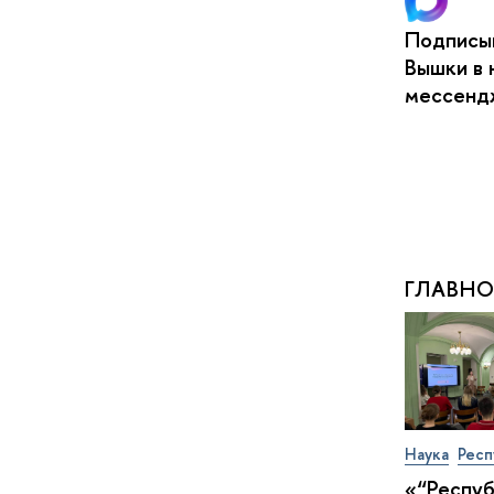
Подписыв
Вышки в 
мессен
ГЛАВНО
Наука
Респ
«“Респу