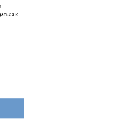
и
аться к