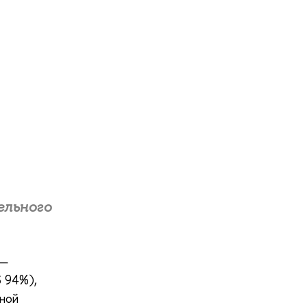
ельного
 —
S 94%),
нной