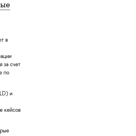
ные
т в
зации
 за счет
е по
LD) и
е кейсов
орые