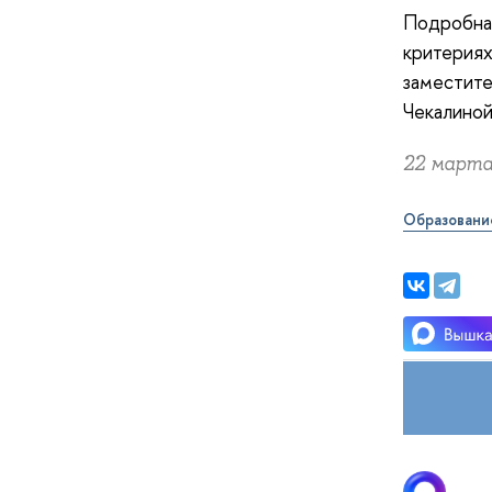
Подробная
критерия
заместите
Чекалино
22 марта,
Образовани