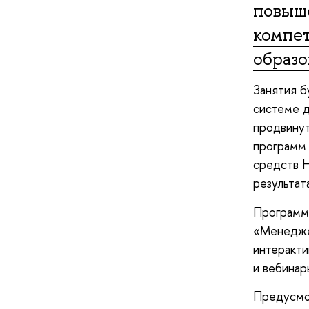
повыш
компет
образ
Занятия б
системе д
продвинут
программ 
средств 
результат
Программа
«Менедже
интеракти
и вебинар
Предусмот