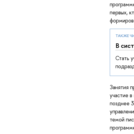
программе
первых, к
формиров
ТАКЖЕ Ч
В сис
Стать 
подраз
Занятия п
участие в
позднее 3
управлени
темой пис
программ