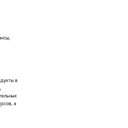
ансы,
одукты в
,
тельных
рсов, а