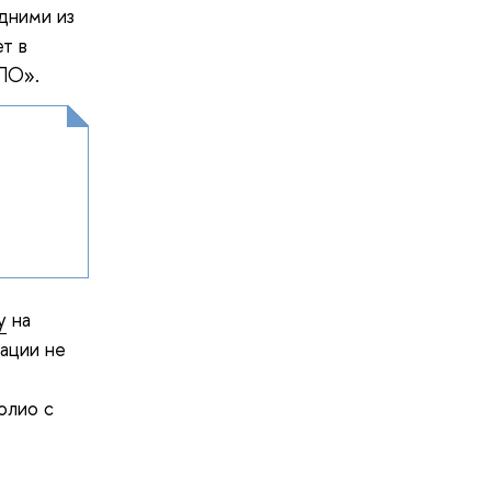
дними из
т в
ПО».
у
на
ации не
олио с
о