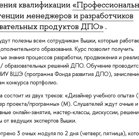
ения квалификации
«Профессиональ
енции менеджеров и разработчиков
овательных продуктов ДПО»
.
удут полезны всем сотрудникам Вышки, которые работаю
ополнительного образования. Курс позволит получить
ые знания процессов разработки, продвижения и реали
/ образовательных решений ДПО. Обучение проводится
НИУ ВШЭ (программа Фонда развития ДПО), зачислени
ам конкурса портфолио.
 состоит из двух треков: «Дизайнер учебного опыта» (
р проекта/программы» (M). Слушателей ждут очные и
вные онлайн-занятия, мастер-классы, дискуссии, решени
ы от ведущих экспертов Вышки.
рено 3 очных модуля по 2 дня (четверг, пятница), кот