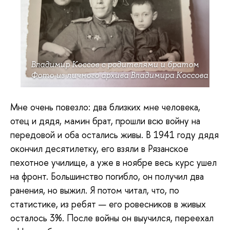
Владимир Коссов с родителями и братом
Фото из личного архива Владимира Коссова
Мне очень повезло: два близких мне человека,
отец и дядя, мамин брат, прошли всю войну на
передовой и оба остались живы. В 1941 году дядя
окончил десятилетку, его взяли в Рязанское
пехотное училище, а уже в ноябре весь курс ушел
на фронт. Большинство погибло, он получил два
ранения, но выжил. Я потом читал, что, по
статистике, из ребят — его ровесников в живых
осталось 3%. После войны он выучился, переехал