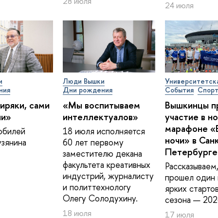
28 июля
24 июля
и
Люди Вышки
Университетск
ния
Дни рождения
События
Спор
иряки, сами
«Мы воспитываем
Вышкинцы п
ии»
интеллектуалов»
участие в н
марафоне «
юбилей
18 июля исполняется
ночи» в Сан
зянина
60 лет первому
Петербурге
заместителю декана
факультета креативных
Рассказываем,
индустрий, журналисту
прошел один 
и политтехнологу
ярких старто
Олегу Солодухину.
сезона — 202
18 июля
17 июля