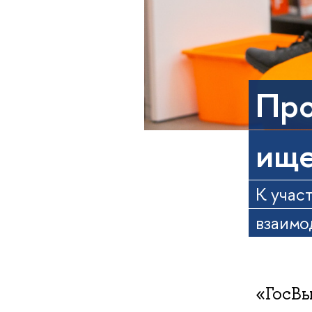
Про
ище
К учас
взаимо
«ГосВы