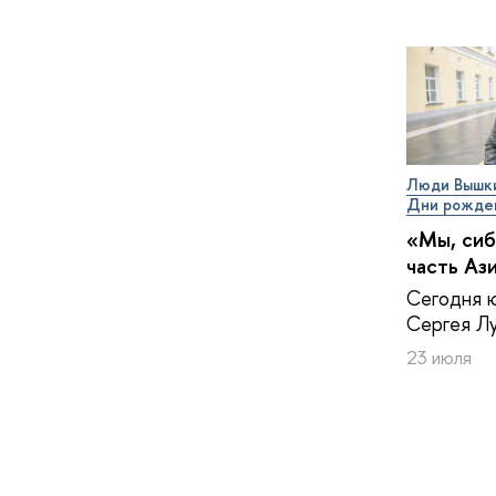
Люди Вышк
Дни рожде
«Мы, сиб
часть Аз
Сегодня 
Сергея Лу
23 июля