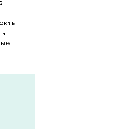
в
оить
ть
мые