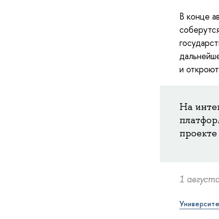
В конце а
соберутс
государст
дальнейше
и откроют
На интен
платформ
проекте
1 августа
Университе