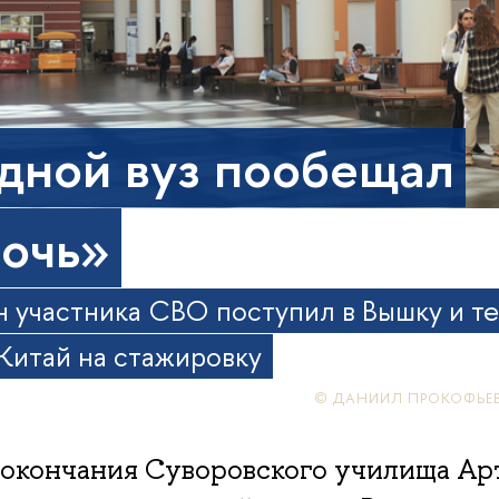
дной вуз пообещал
очь»
н участника СВО поступил в Вышку и т
 Китай на стажировку
© ДАНИИЛ ПРОКОФЬЕ
 окончания Суворовского училища Ар