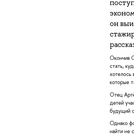
поступ
эконом
он выи
стажир
расска
Окончив С
стать, ку
хотелось 
которые т
Отец Артё
детей уча
будущий с
Однако фо
найти не с