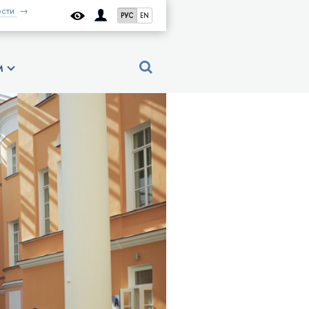
сти
РУС
EN
м