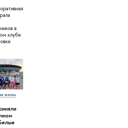
оративная
рала
ников в
ом клубе
овке
ая жизнь
т
риняли
очном
Белые