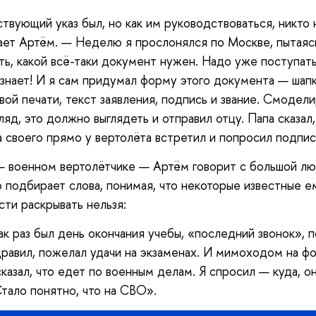
твующий указ был, но как им руководствоваться, никто 
ает Артём. — Неделю я прослонялся по Москве, пытаяс
ать, какой всё-таки документ нужен. Надо уже поступать
 знает! И я сам придумал форму этого документа — шапк
вой печати, текст заявления, подпись и звание. Смоделир
гляд, это должно выглядеть и отправил отцу. Папа сказал,
а своего прямо у вертолёта встретил и попросил подпис
 военном вертолётчике — Артём говорит с большой лю
 подбирает слова, понимая, что некоторые известные е
ти раскрывать нельзя:
ак раз был день окончания учебы, «последний звонок», 
дравил, пожелал удачи на экзаменах. И мимоходом на фо
сказал, что едет по военным делам. Я спросил — куда, о
Стало понятно, что на СВО».