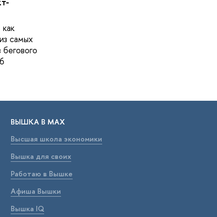
кт-
 как
из самых
в бегового
6
ВЫШКА В МАХ
Высшая школа экономики
Вышка для своих
Работаю в Вышке
Афиша Вышки
Вышка IQ