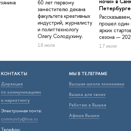
ночи» в Сан
зянина
60 лет первому
Петербурге
заместителю декана
факультета креативных
Рассказываем,
индустрий, журналисту
прошел один 
и политтехнологу
ярких старто
Олегу Солодухину.
сезона — 202
18 июля
17 июля
КОНТАКТЫ
МЫ В ТЕЛЕГРАМЕ
Дирекция
Высшая школа экономики
по коммуникациям
Вышка для своих
и маркетингу
Работаю в Вышке
Электронная почта:
Афиша Вышки
community@hse.ru
Телефон: