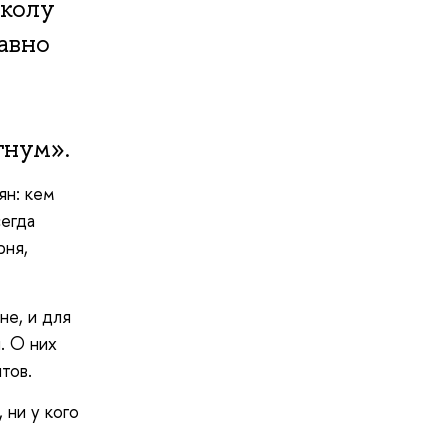
школу
авно
гнум».
ян: кем
сегда
рня,
не, и для
. О них
тов.
 ни у кого