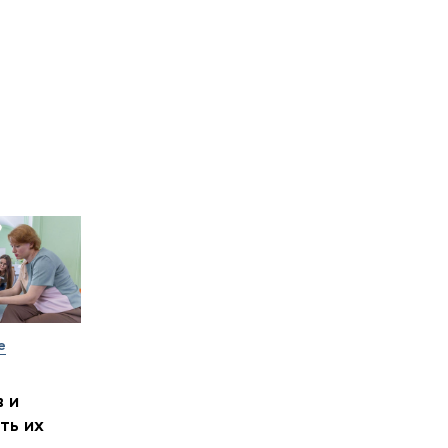
е
 и
ть их