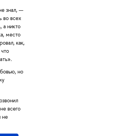
не знал, —
ь во всех
, а никто
а, место
овал, как,
 что
ать».
бовью, но
му
позвонил
не всего
н не