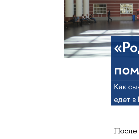
«Ро
пом
Как сы
едет в
После