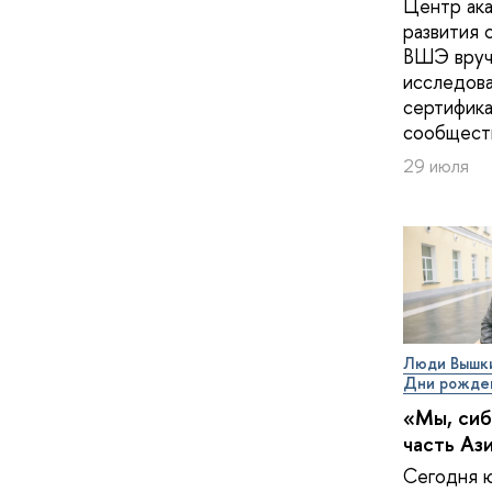
Центр ак
развития 
ВШЭ вруч
исследов
сертифика
сообщест
29 июля
Люди Вышк
Дни рожде
«Мы, сиб
часть Аз
Сегодня 