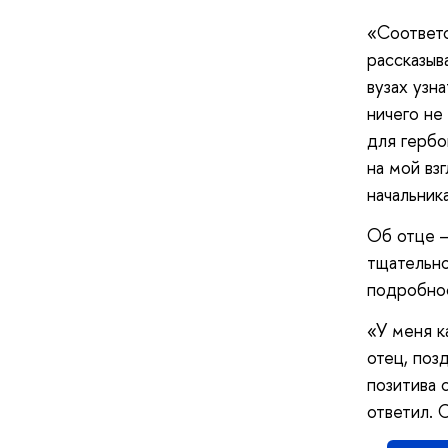
«Соответс
рассказыв
вузах узн
ничего не
для гербо
на мой вз
начальник
Об отце —
тщательно
подробнос
«У меня к
отец, поз
позитива 
ответил. 