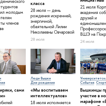
инициативы
адемического
класса
студентов
21 июля Корп
28 июля — день
ил молодым
академия соб
рождения искренней,
ателям
друзей и
энергичной,
ты членов
единомышлен
обаятельной Лилии
ва
Профессорск
Николаевны Овчаровой
ВШЭ на Покр
28 июля
24 июля
и
Люди Вышки
Университетск
ния
Дни рождения
События
Спор
иряки, сами
«Мы воспитываем
Вышкинцы п
ии»
интеллектуалов»
участие в н
марафоне «
юбилей
18 июля исполняется