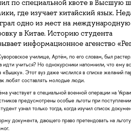
ил по специальной квоте в Высшую 
ики, где изучает китайский язык. Нед
грал одно из мест на международную
овку в Китае. Историю студента
зывает информационное агенство «Ре
уворовское училище, Артём, по его словам, был растер
да идти учиться? Но однокурсники напомнили, что ему в
в «Вышку». Этот вуз даже числился в списке желаний па
ак любят составлять молодые люди.
ма участвует в специальной военной операции на Украи
стников предусмотрены особые льготы при поступлении
тудент узнал только тогда, когда изучил список докумен
рму документа, дающего право претендовать на льготу,
мог.