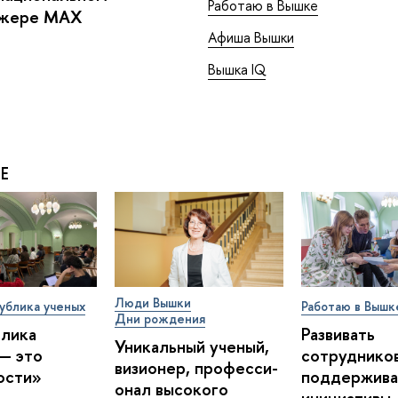
Работаю в Вышке
джере MAX
Афиша Вышки
Вышка IQ
Е
Люди Вышки
ублика ученых
Работаю в Вышк
Дни рождения
блика
Развивать
Уникальный ученый,
— это
сотрудников
визионер, про­фес­си­
ости»
поддержива
о­нал высокого