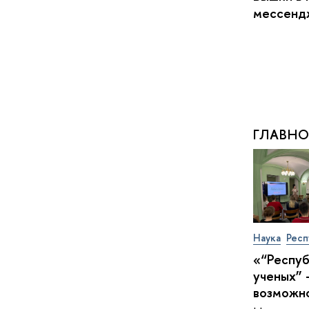
мессен
ГЛАВНО
Наука
Респ
«“Респу
ученых” 
возможн