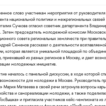
енное слово участникам мероприятия от руководителя
нта национальной политики и межрегиональных связей
талия Сучкова огласил советник департамента Владими
в. Затем председатель молодежной комиссии Московск
ионного совета региональных землячеств при правител
дрей Семенов рассказал о деятельности возглавляемо
ии, которая является уникальной площадкой по объеди
 приехавшей из разных регионов в Москву, и дает возм
зации молодежных инициатив.
ие началось с панельной дискуссии, в ходе которой сп
возможности для молодежи в Москве. Руководитель п
» Мария Матвеева в своей речи затронула вопросы карь
ойства и самореализации молодежи, а также поделила
ГосВышка» и пригласила участников кейс-чемпионата из 
ета стать слушателями факультатива «“ГосВышка”: лидер