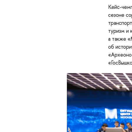
Кейс-чемп
сезоне со
транспорт
туризм и 
а также «
об истори
«Археоном
«ГосВышко