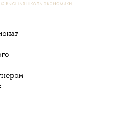
© ВЫСШАЯ ШКОЛА ЭКОНОМИКИ
ионат
ого
тнером
х
и