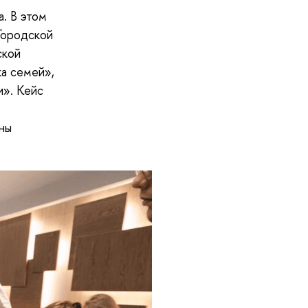
. В этом
Городской
ской
а семей»,
и». Кейс
ны