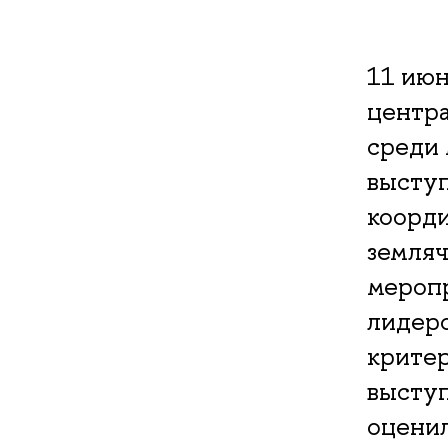
11 июн
центра
среди 
высту
коорди
земляч
меропр
лидеро
крите
выступ
оценил