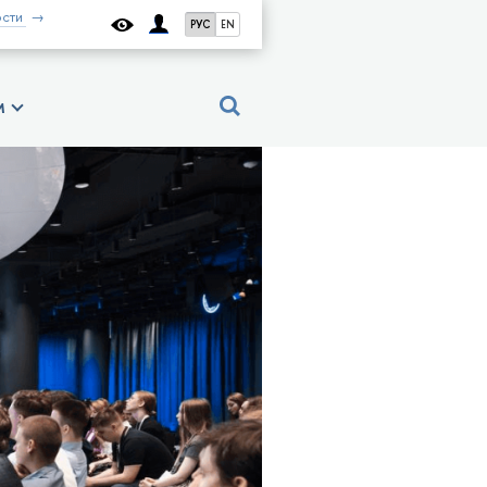
сти
РУС
EN
м