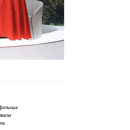
фильных
ивали
ла