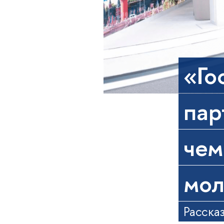
«Го
пар
чем
мол
Расска