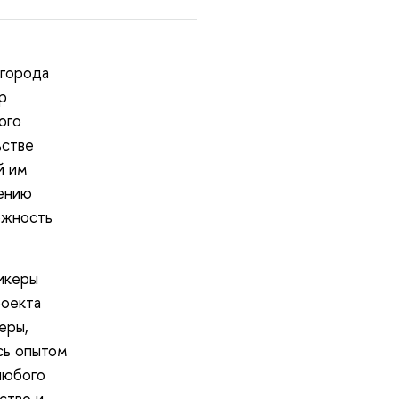
 города
р
ого
ьстве
й им
нению
ожность
икеры
роекта
еры,
сь опытом
любого
ство и