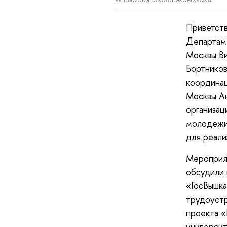
Приветств
Департаме
Москвы Ви
Бортнико
координац
Москвы Ан
организац
молодежи,
для реали
Мероприят
обсудили 
«ГосВышка
трудоустр
проекта «
университ