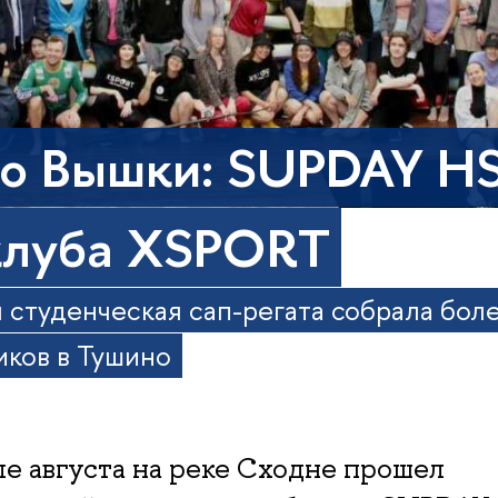
о Вышки: SUPDAY H
клуба XSPORT
 студенческая сап-регата собрала бол
иков в Тушино
ле августа на реке Сходне прошел