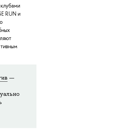
 клубами
SE RUN и
ко
бных
вляют
ативным
тив
—
уально
ь