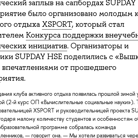
ческий заплыв на сапбордах SUPDAY 
риятие было организовано молодым 
ного отдыха
XSPORT
, который стал
ителем
Конкурса поддержки внеучеб
нческих инициатив
. Организаторы и
ники SUPDAY HSE поделились с «Вышк
 впечатлениями от прошедшего
риятия.
ания клуба активного отдыха появилась прошлой зимой
й (2-й курс ОП «Вычислительные социальные науки»). Т
новательницей XSPORT и руководительницей проекта S
годаря малому количеству студентов и особенностям 
образовательной программе собралась команда
енников, — говорит она. — Мы хотели развиваться чер