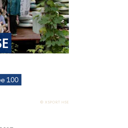
SE
ее 100
© XSPORT HSE