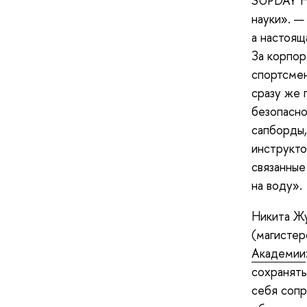
SUPDAY HS
науки». —
а настоящ
За корпор
спортсме
сразу же 
безопасно
сапборды,
инструкто
связанные
на воду».
Никита Жу
(магисте
Академии
сохранять
себя сопр