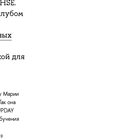
HSE.
клубом
ных
ой для
 у Марии
ак она
UPDAY
обучения
ез