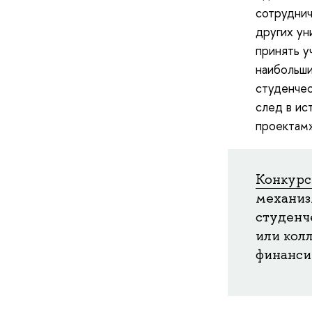
сотруднич
других ун
принять у
наибольши
студенчес
след в ис
проектам»
Конкурс
механиз
студенч
или колл
финанси