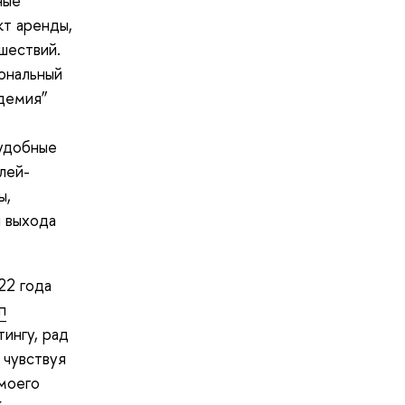
ные
кт аренды,
шествий.
ональный
демия”
 удобные
лей-
ы,
я выхода
22 года
п
ингу, рад
 чувствуя
 моего