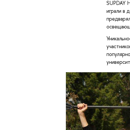
SUPDAY HS
играли в 
предварял
освещающи
Уникально
участнико
популярно
университ