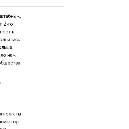
сштабным,
т 2-го
пост в
полнились
больше
ало нам
общества
ю
ап-регаты
анизатор