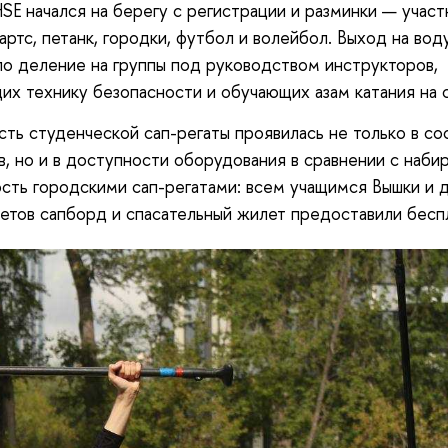
E начался на берегу с регистрации и разминки — участ
дартс, петанк, городки, футбол и волейбол. Выход на вод
о деление на группы под руководством инструкторов,
х технику безопасности и обучающих азам катания на с
сть студенческой сап-регаты проявилась не только в со
в, но и в доступности оборудования в сравнении с наб
сть городскими сап-регатами: всем учащимся Вышки и 
етов сапборд и спасательный жилет предоставили бесп