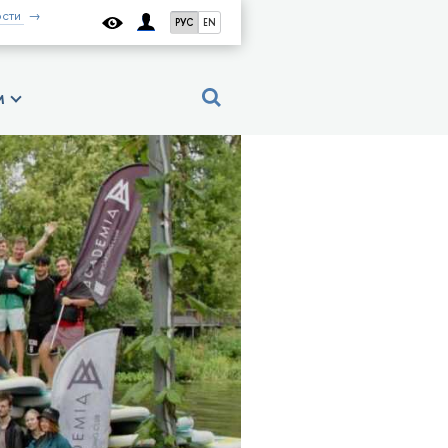
сти
РУС
EN
м