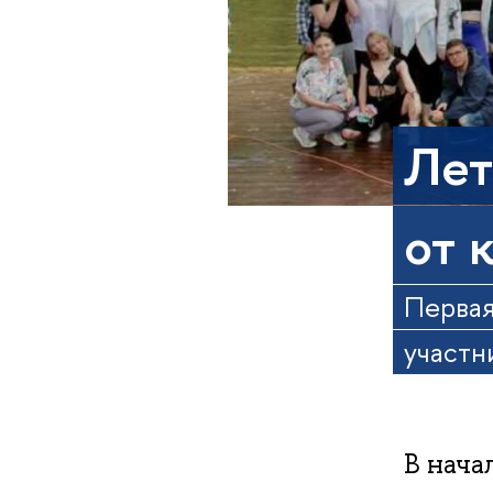
Лет
от 
Первая
участн
В нача