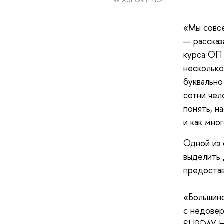
© XSPORT HSE
«Мы совсе
— рассказ
курса ОП 
несколько
буквально
сотни чел
понять, н
и как мно
Одной из 
выделить 
предостав
«Большинс
с недовер