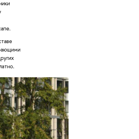
ники
у
апе.
ставе
ирающими
других
латно.