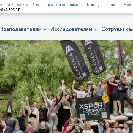
кий университет «Высшая школа экономики»
Вышка для своих
Ново
луба XSPORT
Преподавателям
Исследователям
Сотрудника