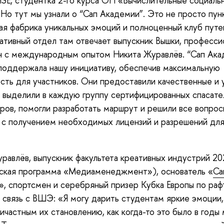
E, студентка 2-го курса ОП «Вычислительные социаль
 Но тут мы узнали о “Сап Академии”. Это не просто пун
ая фабрика уникальных эмоций и полноценный клуб путе
ативный отдел там отвечает выпускник Вышки, професси
н с международным опытом Никита Журавлёв. “Сап Ака
поддержала нашу инициативу, обеспечив максимальную
сть для участников. Они предоставили качественные и
 выделили в каждую группу сертифицированных спасате
ров, помогли разработать маршрут и решили все вопрос
 с получением необходимых лицензий и разрешений дл
равлёв, выпускник факультета креативных индустрий 20
рская программа «Медиаменеджмент»), основатель «
Са
», спортсмен и серебряный призер Кубка Европы по рафт
 связь с ВШЭ: «Я могу дарить студентам яркие эмоции,
ичастным их становлению, как когда-то это было в годы