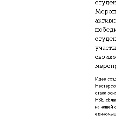
студен
Мероп
актив
побед
студе
участ
своих»
мероп
Идея созд
Нестерско
стала ос
HSE. «Бла
на нашей 
единомышл