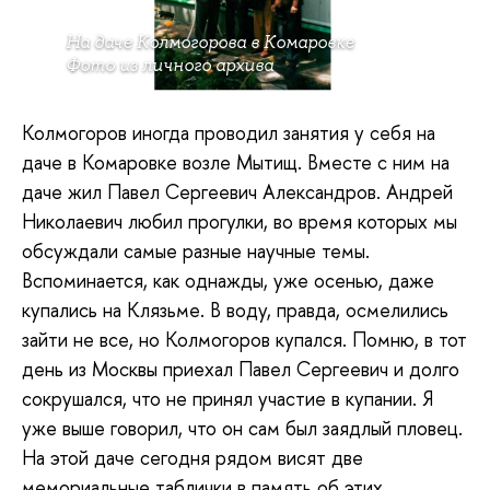
На даче Колмогорова в Комаровке
Фото из личного архива
Колмогоров иногда проводил занятия у себя на
даче в Комаровке возле Мытищ. Вместе с ним на
даче жил Павел Сергеевич Александров. Андрей
Николаевич любил прогулки, во время которых мы
обсуждали самые разные научные темы.
Вспоминается, как однажды, уже осенью, даже
купались на Клязьме. В воду, правда, осмелились
зайти не все, но Колмогоров купался. Помню, в тот
день из Москвы приехал Павел Сергеевич и долго
сокрушался, что не принял участие в купании. Я
уже выше говорил, что он сам был заядлый пловец.
На этой даче сегодня рядом висят две
мемориальные таблички в память об этих