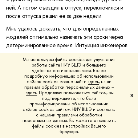
ней. А потом съездил в отпуск, переключился и
после отпуска решил ее за две недели.
Мне удалось доказать, что для определенных
моделей оптимально назначать эти сроки через
детерминированное время. Интуиция инженеров
не подвела.
Мы используем файлы cookies для улучшения
работы сайта НИУ ВШЭ и большего
Мою работу опубликовали в 1-м номере 1961
удобства его использования. Более
года журнала «Вопросы радиотехники».
подробную информацию об использовании
файлов cookies можно найти
здесь
, наши
Должен сказать, что по ходу работы над
правила обработки персональных данных –
здесь
. Продолжая пользоваться сайтом, вы
диссертацией мне пришлось расширить объект
✖
подтверждаете, что были
исследования, поскольку уже на финальном этапе
проинформированы об использовании
файлов cookies сайтом НИУ ВШЭ и согласны
выяснилось, что часть положений диссертации
с нашими правилами обработки
параллельно исследованы и опубликованы в одной
персональных данных. Вы можете отключить
файлы cookies в настройках Вашего
из западных работ в декабре 1960 года, а я
браузера.
опубликовал результат в январе 1961 года. Мы