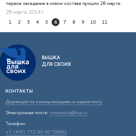
первое заседание в новом составе прошло 28 марта.
28 марта, 2014 г.
1
2
3
4
5
6
7
8
9
10
11
ВЫШКА
ДЛЯ СВОИХ
КОНТАКТЫ
Дирекция по коммуникациям и маркетингу
Электронная почта:
community@hse.ru
Телефон:
+7 (495) 772-95-90 *28861