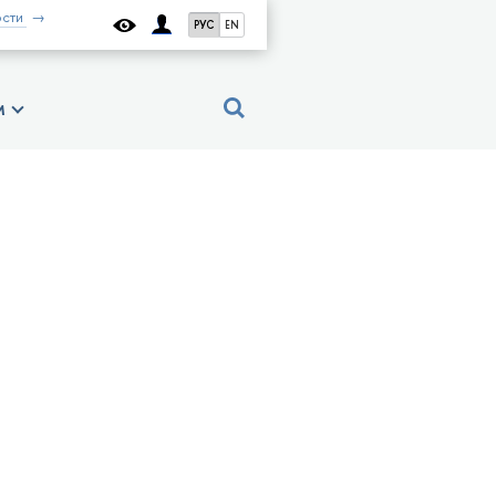
сти
РУС
EN
м