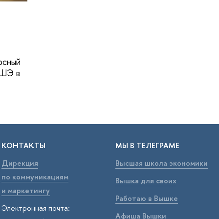
рсный
ВШЭ в
КОНТАКТЫ
МЫ В ТЕЛЕГРАМЕ
Дирекция
Высшая школа экономики
по коммуникациям
Вышка для своих
и маркетингу
Работаю в Вышке
Электронная почта:
Афиша Вышки