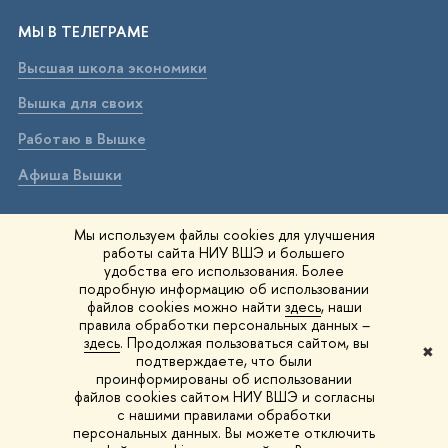
МЫ В ТЕЛЕГРАМЕ
Высшая школа экономики
Вышка для своих
Работаю в Вышке
Афиша Вышки
ВЫШКА В МАХ
Мы используем файлы cookies для улучшения
работы сайта НИУ ВШЭ и большего
Высшая школа экономики
удобства его использования. Более
подробную информацию об использовании
Вышка для своих
файлов cookies можно найти
здесь
, наши
правила обработки персональных данных –
Работаю в Вышке
здесь
. Продолжая пользоваться сайтом, вы
✖
подтверждаете, что были
Афиша Вышки
проинформированы об использовании
файлов cookies сайтом НИУ ВШЭ и согласны
Вышка IQ
с нашими правилами обработки
персональных данных. Вы можете отключить