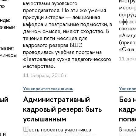
инстру
качествами вузовского
ую
меропр
преподавателя. Но эти же умения
сотруд
присущи актерам — лекционная
нды:
эффект
кафедра и театральные подмостки, в
зивным
свежем
данном смысле, имеют сходство. В
«Акад
течение пяти месяцев для
о
(прил
кадрового резерва ВШЭ
тывает
«Окна 
проводилась учебная программа
еминары
«Театральная кухня педагогического
11 дека
мастерства».
11 февраля, 2016 г.
Университетская жизнь
Универс
вый
Административный
Без 
кадровый резерв: быть
кадр
услышанным
попа
о
Шесть проектов участников
В ново
е и