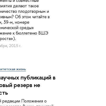
менты и совместные
иятия делают такое
ничество плодотворным и
ивным? Об этом читайте в
, 39-м, номере
емической среды»
ожение к бюллетеню ВШЭ
роста»).
бря, 2015 г.
итетская жизнь
научных публикаций в
овый резерв не
сть
й редакции Положения о