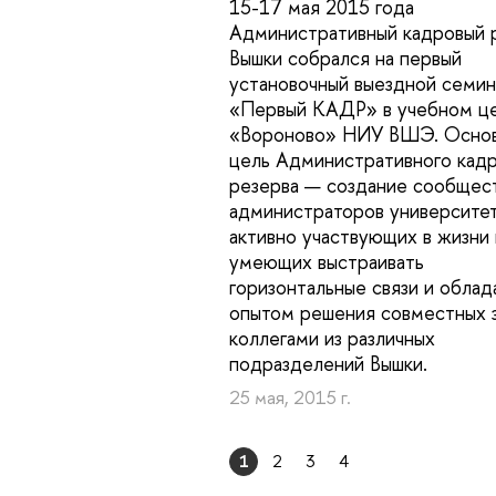
15-17 мая 2015 года
Административный кадровый 
Вышки собрался на первый
установочный выездной семи
«Первый КАДР» в учебном ц
«Вороново» НИУ ВШЭ. Осно
цель Административного кад
резерва — создание сообщес
администраторов университет
активно участвующих в жизни 
умеющих выстраивать
горизонтальные связи и обла
опытом решения совместных з
коллегами из различных
подразделений Вышки.
25 мая, 2015 г.
1
2
3
4