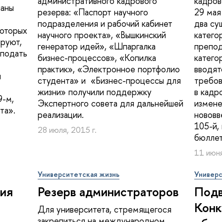
административного кадрового
кадров
наны
резерва: «Паспорт научного
29 мая
подразделения и рабочий кабинет
два су
которых
научного проекта», «Вышкинский
катего
руют,
генератор идей», «Шпаргалка
препод
 подать
бизнес-процессов», «Копилка
катего
практик», «Электронное портфолио
вводят
я
студента» и «Бизнес-процессы для
требов
жизни» получили поддержку
в кадр
9-м,
Экспертного совета для дальнейшей
измене
та».
реализации.
нововв
105-й,
28 июля, 2015 г.
бюллет
11 июня
Университетская жизнь
Универс
ия
Резерв администраторов
Подв
Конк
Для университета, стремящегося
закрепиться на международном