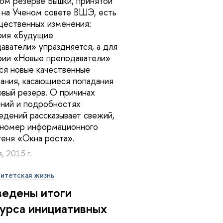
ом резерве Вышки, принятой
 на Ученом совете ВШЭ, есть
щественных изменения:
рия «Будущие
аватели» упраздняется, а для
рии «Новые пре­подаватели»
ся новые качественные
ания, касающиеся попадания
овый резерв. О причинах
ний и подробностях
едений рассказывает свежий,
 номер информационного
еня «Окна роста».
, 2015 г.
итетская жизнь
едены итоги
урса инициативных