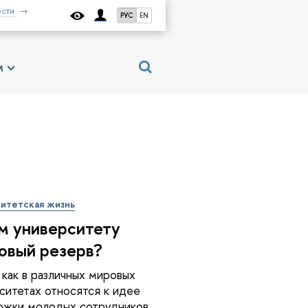
сти
РУС
EN
м
итетская жизнь
м университету
овый резерв?
 как в различных мировых
ситетах относятся к идее
жки молодых сотрудников,