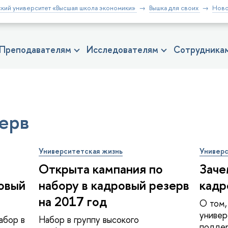
кий университет «Высшая школа экономики»
Вышка для своих
Ново
Преподавателям
Исследователям
Сотрудника
ерв
Университетская жизнь
Универс
Открыта кампания по
Заче
овый
набору в кадровый резерв
кадр
на 2017 год
О том,
универ
абор в
Набор в группу высокого
поддер