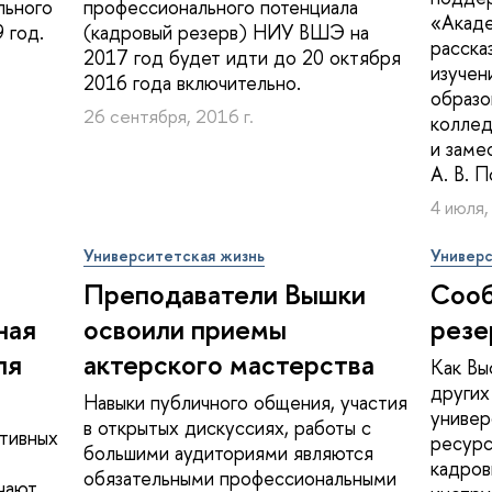
льного
профессионального потенциала
«Акад
 год.
(кадровый резерв) НИУ ВШЭ на
расска
2017 год будет идти до 20 октября
изучен
2016 года включительно.
образо
26 сентября, 2016 г.
коллед
и заме
А. В. 
4 июля,
Университетская жизнь
Универс
Преподаватели Вышки
Соо
ная
освоили приемы
резе
ля
актерского мастерства
Как Вы
других
Навыки публичного общения, участия
универ
в открытых дискуссиях, работы с
тивных
ресурс
большими аудиториями являются
кадров
обязательными профессиональными
чают