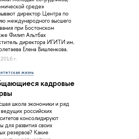
емической среде»
зывают директор Центра по
ию международного высшего
вания при Бостонском
же Филип Альтбах
ститель директора ИГИТИ им.
Полетаева Елена Вишленкова.
 2016 г.
итетская жизнь
бщающиеся кадровые
рвы
сшая школа экономики и ряд
 ведущих российских
ситетов консолидируют
ы для развития своих
ых резервов? Какие