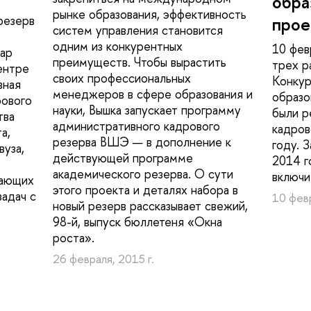
обра
рынке образования, эффективность
резерв
прое
систем управления становится
одним из конкурентных
10 фев
нар
преимуществ. Чтобы вырастить
трех р
ентре
своих профессиональных
Конкур
вная
менеджеров в сфере образования и
образо
рового
науки, Вышка запускает программу
были р
тва
административного кадрового
кадров
а,
резерва ВШЭ — в дополнение к
году. 
вуза,
действующей программе
2014 г
академического резерва. О сути
включи
дающих
этого проекта и деталях набора в
адач с
10 февр
новый резерв рассказывает свежий,
98-й, выпуск бюллетеня «Окна
роста».
26 февраля, 2015 г.