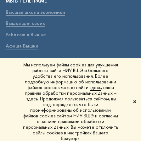
МЫ В ТЕЛЕГРАМЕ
Высшая школа экономики
Вышка для своих
Работаю в Вышке
Афиша Вышки
ВЫШКА В МАХ
Мы используем файлы cookies для улучшения
работы сайта НИУ ВШЭ и большего
Высшая школа экономики
удобства его использования. Более
подробную информацию об использовании
Вышка для своих
файлов cookies можно найти
здесь
, наши
правила обработки персональных данных –
Работаю в Вышке
здесь
. Продолжая пользоваться сайтом, вы
✖
подтверждаете, что были
Афиша Вышки
проинформированы об использовании
файлов cookies сайтом НИУ ВШЭ и согласны
Вышка IQ
с нашими правилами обработки
персональных данных. Вы можете отключить
файлы cookies в настройках Вашего
© 1993–2026 НИУ ВШЭ
Редактору
браузера.