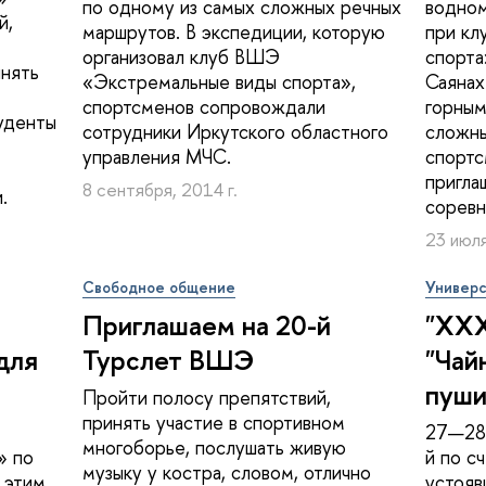
по одному из самых сложных речных
водном
й,
маршрутов. В экспедиции, которую
при кл
организовал клуб ВШЭ
спорта
инять
«Экстремальные виды спорта»,
Саянах
спортсменов сопровождали
горным
уденты
сотрудники Иркутского областного
сложны
управления МЧС.
спортс
пригла
8 сентября, 2014 г.
.
соревн
23 июля
Свободное общение
Универс
Приглашаем на 20-й
"ХХХ
для
Турслет ВШЭ
"Чай
пуши
Пройти полосу препятствий,
принять участие в спортивном
27—28 
многоборье, послушать живую
» по
й по с
музыку у костра, словом, отлично
 этим
устояв