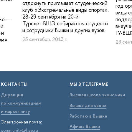
отдохнуть приглашает студенческий
год ор
клуб «Экстремальные виды спорта».
виды с
28-29 сентября на 20-й
ме —
поддер
Турслет ВШЭ собираются студенты
 и
внеуче
и сотрудники Вышки и других вузов.
 и
ГУ-ВШ
зм».
25 сентября, 2013 г.
28 сент
КОНТАКТЫ
МЫ В ТЕЛЕГРАМЕ
Дирекция
Высшая школа экономики
по коммуникациям
Вышка для своих
и маркетингу
Работаю в Вышке
Электронная почта:
Афиша Вышки
community@hse.ru