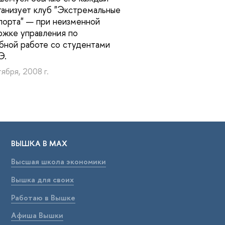
ганизует клуб "Экстремальные
порта" — при неизменной
жке управления по
бной работе со студентами
Э.
ября, 2008 г.
ВЫШКА В МАХ
Высшая школа экономики
Вышка для своих
Работаю в Вышке
Афиша Вышки