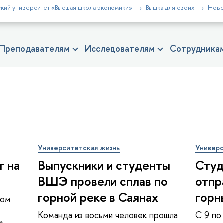
кий университет «Высшая школа экономики»
Вышка для своих
Ново
Преподавателям
Исследователям
Сотрудника
Университетская жизнь
Универс
т на
Выпускники и студенты
Студ
ВШЭ провели сплав по
отпр
горной реке в Саянах
горн
ном
Команда из восьми человек прошла
С 9 по
»