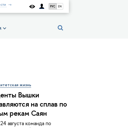
сти
РУС
EN
м
итетская жизнь
енты Вышки
авляются на сплав по
ым рекам Саян
 24 августа команда по