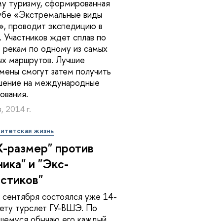
у туризму, сформированная
убе «Экстремальные виды
», проводит экспедицию в
. Участников ждет сплав по
 рекам по одному из самых
х маршрутов. Лучшие
мены смогут затем получить
шение на международные
ования.
, 2014 г.
итетская жизнь
-размер" против
ника" и "Экс-
стиков"
сентября состоялся уже 14-
чету турслет ГУ-ВШЭ. По
шемуся обычаю его каждый