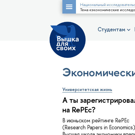
Национальный исследовательс
Тема «экономические исслед
Студентам
Экономически
Университетская жизнь
А ты зарегистрирова
на RePEc?
В июньском рейтинге RePEc
(Research Papers in Economics
Высшая школа экономики впер