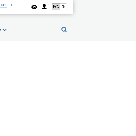
сти
РУС
EN
м