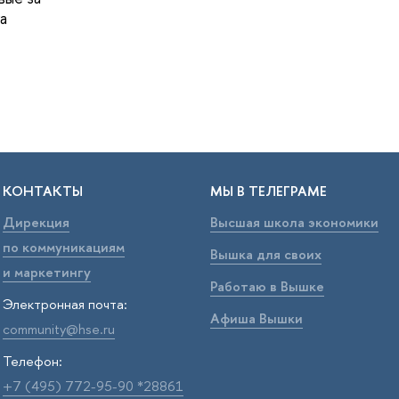
а
КОНТАКТЫ
МЫ В ТЕЛЕГРАМЕ
Дирекция
Высшая школа экономики
по коммуникациям
Вышка для своих
и маркетингу
Работаю в Вышке
Электронная почта:
Афиша Вышки
community@hse.ru
Телефон:
+7 (495) 772-95-90 *28861