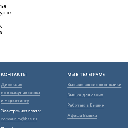
тье
курсе
,
в
КОНТАКТЫ
МЫ В ТЕЛЕГРАМЕ
Дирекция
Высшая школа экономики
по коммуникациям
Вышка для своих
и маркетингу
Работаю в Вышке
Электронная почта:
Афиша Вышки
community@hse.ru