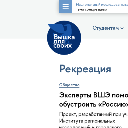
Национальный исследовательс
Тема «рекреация»
Студентам
Рекреация
Общество
Эксперты ВШЭ помо
обустроить «Россию
Проект, разработанный при уч
Института региональных
исследований и городского