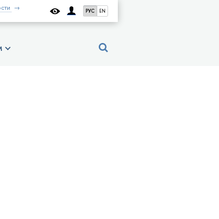
сти
РУС
EN
м