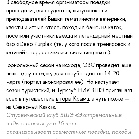
В свободное время организаторы поездки
проводили для студентов, выпускников и
преподавателей Вышки тематические вечеринки,
квесты и игры в отеле, походы в баню, на каток,
посетили участники выезда и легендарный местный
бар «Deep Purple» (те, у кого после тренировок и
катаний с гор, оставались силы танцевать).
Горнолыжный сезон на исходе, ЭВС проведет еще
лишь одну поездку для сноубордистов 14-20
марта (портал
анонсировал
ее). Но наступает
сезон туристский, и Турклуб НИУ ВШЭ приглашает
всех в путешествие
в горы Крыма
, а чуть позже —
на Северный Кавказ
.
Студенческий клуб ВШЭ «Экстремальные
виды спорта» уже 16 лет
организовывает
совместные поездки, походы