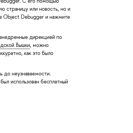
Debugger. С его помощью
ую страницу или новость, но и
 в Object Debugger и нажмите
, внедренные дирекцией по
одской Вышки
, можно
ккуратно, как это было
сь до неузнаваемости.
 был использован бесплатный