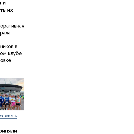
 и
ть их
оративная
рала
ников в
ом клубе
овке
ая жизнь
т
риняли