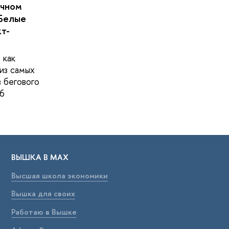
очном
Белые
кт-
 как
из самых
в бегового
6
ВЫШКА В МАХ
Высшая школа экономики
Вышка для своих
Работаю в Вышке