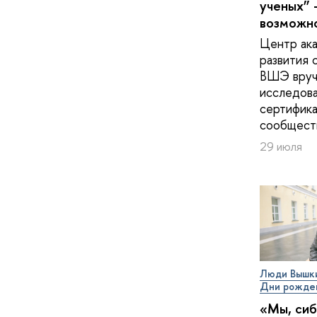
ученых” 
возможн
Центр ак
развития 
ВШЭ вруч
исследов
сертифика
сообщест
29 июля
Люди Вышк
Дни рожде
«Мы, сиб