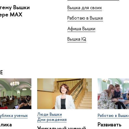
стему Вышки
Вышка для своих
жере MAX
Работаю в Вышке
Афиша Вышки
Вышка IQ
Е
Люди Вышки
ублика ученых
Работаю в Вышк
Дни рождения
блика
Развивать
Уникальный ученый,