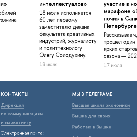
ии»
интеллектуалов»
участие в н
марафоне «
юбилей
18 июля исполняется
ночи» в Сан
зянина
60 лет первому
Петербурге
заместителю декана
факультета креативных
Рассказываем,
индустрий, журналисту
прошел один 
и политтехнологу
ярких старто
Олегу Солодухину.
сезона — 202
18 июля
17 июля
КОНТАКТЫ
МЫ В ТЕЛЕГРАМЕ
Дирекция
Высшая школа экономики
по коммуникациям
Вышка для своих
и маркетингу
Работаю в Вышке
Электронная почта: