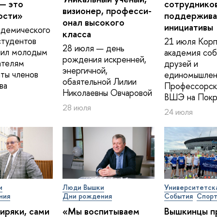
— это
сотрудников
визионер, про­фес­си­
ости»
поддержива
о­нал высокого
инициативы
адемического
класса
студентов
21 июля Корп
28 июля — день
ил молодым
академия соб
рождения искренней,
ателям
друзей и
энергичной,
ты членов
единомышлен
обаятельной Лилии
ва
Профессорск
Николаевны Овчаровой
ВШЭ на Покр
28 июля
24 июля
и
Люди Вышки
Университетск
ния
Дни рождения
События
Спор
иряки, сами
«Мы воспитываем
Вышкинцы п