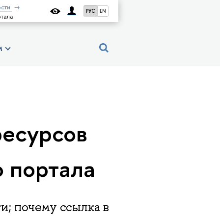
сти
РУС
EN
тала
м
ресурсов
о портала
и; почему ссылка в