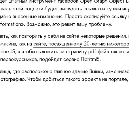
дет штатный инструмент Facebook Open Graph Object 
как в этой соцсети будет выглядеть ссылка на ту или ин
едавно внесенные изменения. Просто скопируйте ссылку
nformation». Возможно, это решит вашу проблему.
ать, как повторить у себя на сайте некоторые решения
ймлайна, как на
сайте, посвященному 20-летию нижегор
ine JS, а чтобы выложить на страницу pdf-файл так же а
ервокурсников, подойдет сервис Fliphtml5.
лица, где расположено главное здание Вышки, изменила
фотографию. Чтобы добиться такого эффекта на портале,