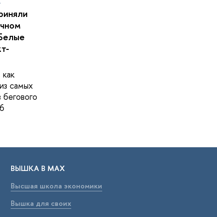
риняли
очном
Белые
кт-
 как
из самых
в бегового
6
ВЫШКА В МАХ
Высшая школа экономики
Вышка для своих