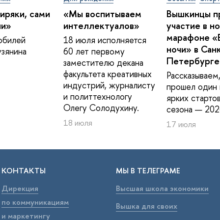
иряки, сами
«Мы воспитываем
Вышкинцы п
ии»
интеллектуалов»
участие в н
марафоне «
юбилей
18 июля исполняется
ночи» в Сан
зянина
60 лет первому
Петербурге
заместителю декана
факультета креативных
Рассказываем,
индустрий, журналисту
прошел один 
и политтехнологу
ярких старто
Олегу Солодухину.
сезона — 202
18 июля
17 июля
КОНТАКТЫ
МЫ В ТЕЛЕГРАМЕ
Дирекция
Высшая школа экономики
по коммуникациям
Вышка для своих
и маркетингу