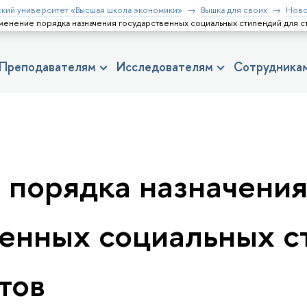
кий университет «Высшая школа экономики»
Вышка для своих
Ново
менение порядка назначения государственных социальных стипендий для с
Преподавателям
Исследователям
Сотрудника
 порядка назначени
венных социальных с
тов