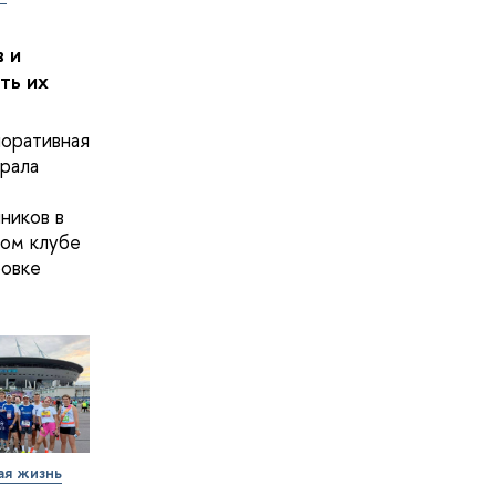
 и
ть их
оративная
рала
ников в
ом клубе
овке
ая жизнь
т