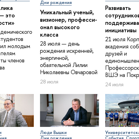
Дни рождения
блика
Развивать
Уникальный ученый,
— это
сотрудников
визионер, про­фес­си­
ости»
поддержива
о­нал высокого
инициативы
адемического
класса
студентов
21 июля Корп
28 июля — день
ил молодым
академия соб
рождения искренней,
ателям
друзей и
энергичной,
ты членов
единомышлен
обаятельной Лилии
ва
Профессорск
Николаевны Овчаровой
ВШЭ на Покр
28 июля
24 июля
и
Люди Вышки
Университетск
ния
Дни рождения
События
Спор