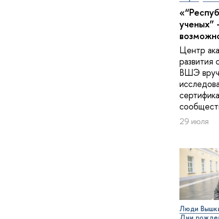
«“Респу
ученых” 
возможн
Центр ак
развития 
ВШЭ вруч
исследов
сертифика
сообщест
29 июля
Люди Вышк
Дни рожде