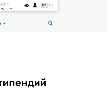
сти
РУС
EN
тудентов
м
я
типендий