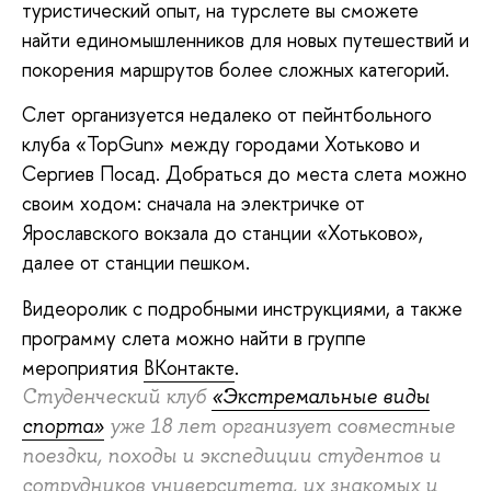
туристический опыт, на турслете вы сможете
найти единомышленников для новых путешествий и
покорения маршрутов более сложных категорий.
Слет организуется недалеко от пейнтбольного
клуба «TopGun» между городами Хотьково и
Сергиев Посад. Добраться до места слета можно
своим ходом: сначала на электричке от
Ярославского вокзала до станции «Хотьково»,
далее от станции пешком.
Видеоролик с подробными инструкциями, а также
программу слета можно найти в группе
мероприятия
ВКонтакте
.
Студенческий клуб
«Экстремальные виды
спорта»
уже 18 лет организует совместные
поездки, походы и экспедиции студентов и
сотрудников университета, их знакомых и