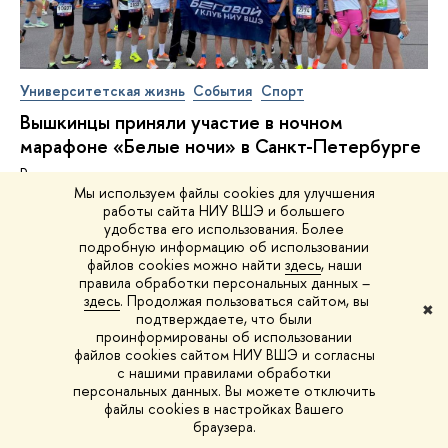
Университетская жизнь
События
Спорт
Вышкинцы приняли участие в ночном
марафоне «Белые ночи» в Санкт-Петербурге
Рассказываем, как прошел один из самых ярких стартов
Мы используем файлы cookies для улучшения
бегового сезона — 2026
работы сайта НИУ ВШЭ и большего
17 июля
удобства его использования. Более
подробную информацию об использовании
файлов cookies можно найти
здесь
, наши
правила обработки персональных данных –
здесь
. Продолжая пользоваться сайтом, вы
✖
подтверждаете, что были
проинформированы об использовании
ВЫШКА
файлов cookies сайтом НИУ ВШЭ и согласны
ДЛЯ СВОИХ
с нашими правилами обработки
персональных данных. Вы можете отключить
файлы cookies в настройках Вашего
браузера.