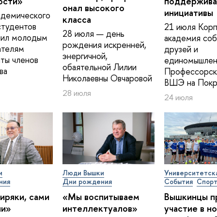
ости»
поддержива
о­нал высокого
инициативы
адемического
класса
студентов
21 июля Корп
28 июля — день
ил молодым
академия соб
рождения искренней,
ателям
друзей и
энергичной,
ты членов
единомышлен
обаятельной Лилии
ва
Профессорск
Николаевны Овчаровой
ВШЭ на Покр
28 июля
24 июля
и
Люди Вышки
Университетск
ния
Дни рождения
События
Спор
иряки, сами
«Мы воспитываем
Вышкинцы п
ии»
интеллектуалов»
участие в н