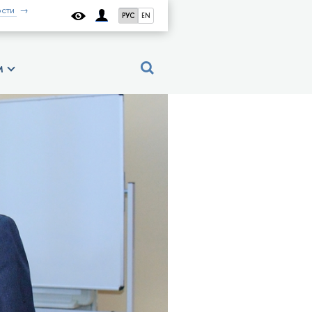
сти
РУС
EN
м