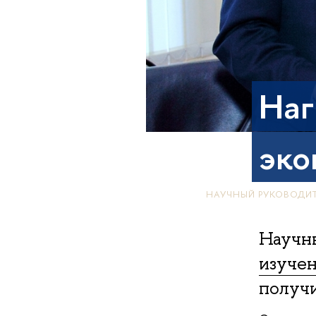
Наг
эко
НАУЧНЫЙ РУКОВОДИТ
Научн
изучен
получи