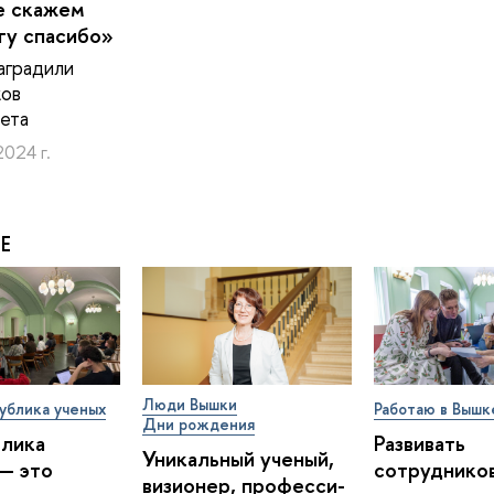
е скажем
гу спасибо»
аградили
ков
ета
2024 г.
Е
Люди Вышки
ублика ученых
Работаю в Вышк
Дни рождения
блика
Развивать
Уникальный ученый,
— это
сотрудников
визионер, про­фес­си­