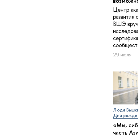
возможн
Центр ак
развития 
ВШЭ вруч
исследов
сертифика
сообщест
29 июля
Люди Вышк
Дни рожде
«Мы, сиб
часть Аз