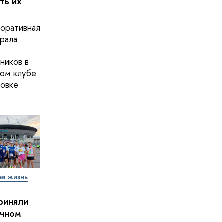
ть их
оративная
рала
ников в
ом клубе
овке
ая жизнь
т
риняли
очном