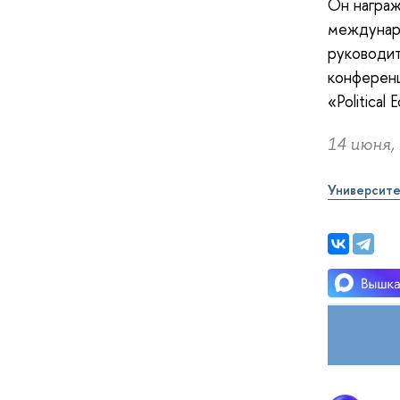
Он награж
междунар
руководи
конференц
«Political
14 июня, 
Университе