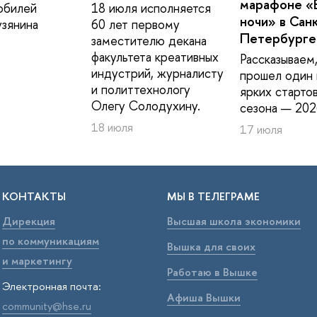
марафоне «
юбилей
18 июля исполняется
ночи» в Сан
зянина
60 лет первому
Петербурге
заместителю декана
факультета креативных
Рассказываем,
индустрий, журналисту
прошел один 
и политтехнологу
ярких старто
Олегу Солодухину.
сезона — 202
18 июля
17 июля
КОНТАКТЫ
МЫ В ТЕЛЕГРАМЕ
Дирекция
Высшая школа экономики
по коммуникациям
Вышка для своих
и маркетингу
Работаю в Вышке
Электронная почта:
Афиша Вышки
community@hse.ru