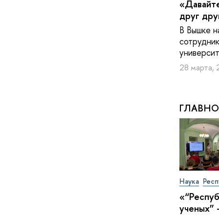
«Давайт
друг дру
В Вышке н
сотрудни
университ
28 марта, 
ГЛАВНО
Наука
Респ
«“Респу
ученых” 