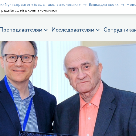
кий университет «Высшая школа экономики»
Вышка для своих
Ново
града Высшей школы экономики
Преподавателям
Исследователям
Сотрудника