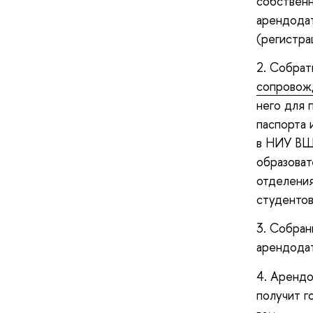
собственн
арендодат
(регистра
2. Собрат
сопровож
него для 
паспорта 
в НИУ ВШ
образоват
отделения
студентов
3. Собран
арендода
4. Арендо
получит г