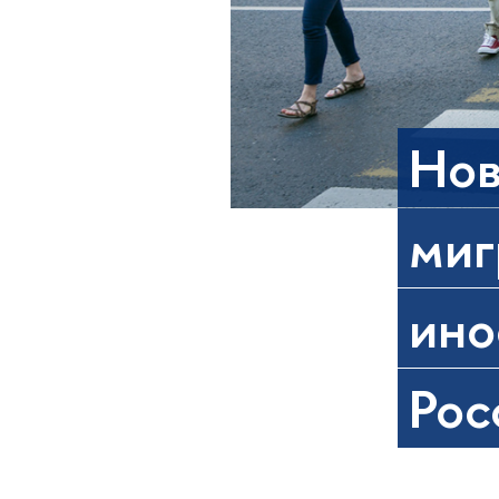
Нов
миг
ино
Рос