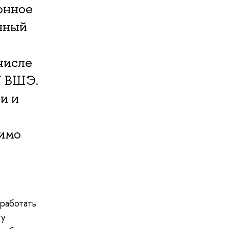
онное
нный
числе
У ВШЭ.
и и
димо
 работать
ту