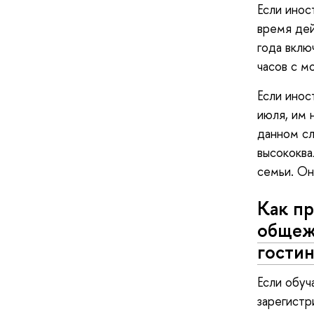
Если инос
время дей
года вклю
часов с м
Если инос
июля, им 
данном сл
высококва
семьи. Он
Как пр
обще
гости
Если обуч
зарегистр