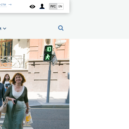
сти
РУС
EN
м