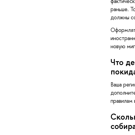
фактическ
раньше. Т
должны со
Оформлят
иностранн
новую миг
Что де
покид
Ваша реги
дополните
правилам 
Скольк
собира