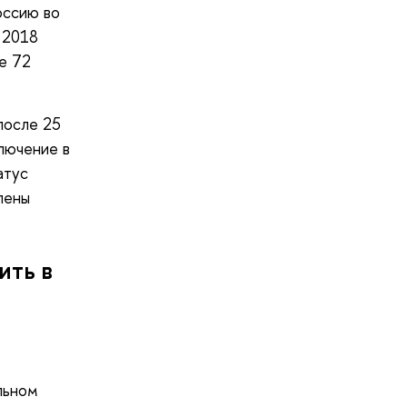
оссию во
 2018
е 72
после 25
лючение в
атус
лены
ить в
льном