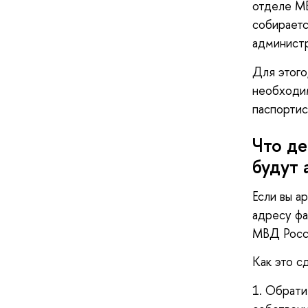
отделе МВ
собираетс
администр
Для этого
необходим
паспорти
Что де
будут 
Если вы а
адресу фа
МВД Росс
Как это с
1. Обрати