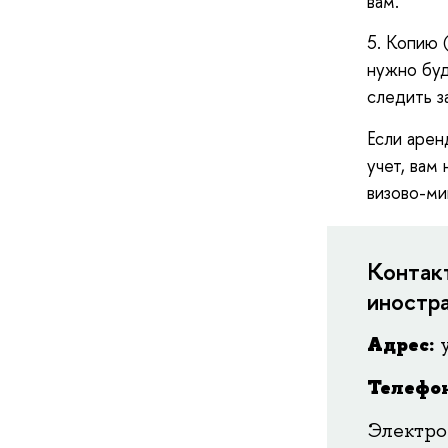
вам.
5. Копию 
нужно буд
следить з
Если арен
учет, вам
визово-ми
Контак
иностр
Адрес:
у
Телефо
Электро