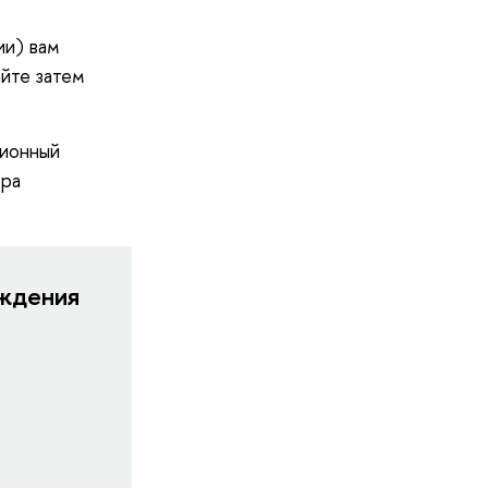
ии) вам
айте затем
ционный
тра
ождения