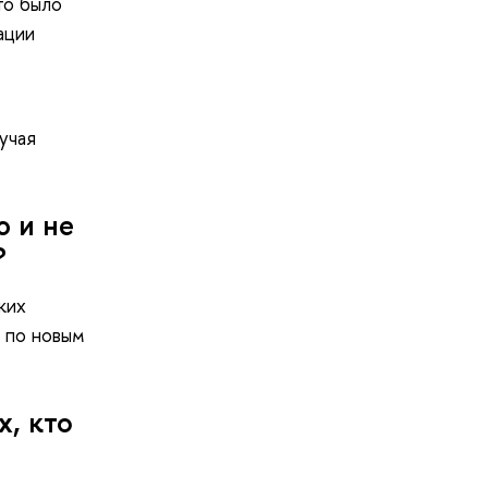
то было
ации
учая
ю и не
?
ких
 по новым
х, кто