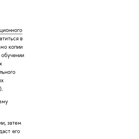
ционного
атиться в
имо копии
б обучении
х
льного
ых
).
ему
и, затем
даст его