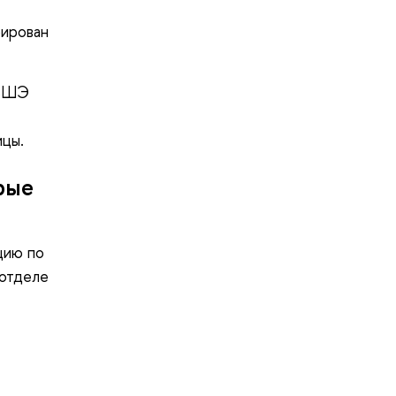
рирован
 ВШЭ
цы.
рые
цию по
 отделе