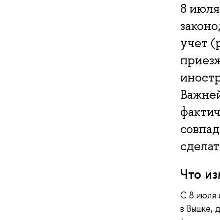
8 июля
закон
учет (
приезж
иност
Важней
фактич
совпад
сделат
Что и
С 8 июля 
в Вышке, 