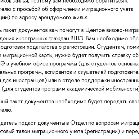
иков жилья, поэтому вам необходимо обратиться к
елю с просьбой об оформлении миграционного учета
ции) по адресу арендуемого жилья.
ь пакет документов вам помогут в
Центре визово-мигра
дения иностранных граждан ВШЭ
. Вам необходимо обр
подготовки ходатайства о регистрации. Студентам, пом
и миграционной карты, нужно будет получить справку о
Э в учебном офисе программы (для студентов основны
ельных программ, аспирантов и слушателей подготовите
 для иностранцев) или в отделе поддержки иностранн
 (для студентов программ академической мобильности
ный пакет документов необходимо будет передать сво
телю.
датель подаст документы в Отдел по вопросам миграци
отовый талон миграционного учета (регистрации) и пере