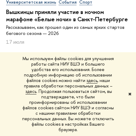
Университетская жизнь
События
Спорт
Вышкинцы приняли участие в ночном
марафоне «Белые ночи» в Санкт-Петербурге
Рассказываем, как прошел один из самых ярких стартов
бегового сезона — 2026
17 июля
Мы используем файлы cookies для улучшения
работы сайта НИУ ВШЭ и большего
удобства его использования. Более
подробную информацию об использовании
ВЫШКА
файлов cookies можно найти
здесь
, наши
правила обработки персональных данных –
ДЛЯ СВОИХ
здесь
. Продолжая пользоваться сайтом, вы
✖
подтверждаете, что были
проинформированы об использовании
файлов cookies сайтом НИУ ВШЭ и согласны
КОНТАКТЫ
с нашими правилами обработки
персональных данных. Вы можете отключить
Дирекция по коммуникациям и маркетингу
файлы cookies в настройках Вашего
браузера.
Электронная почта:
community@hse.ru