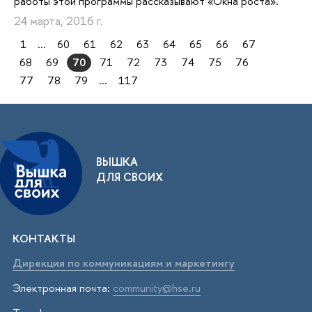
работы этой программы рассказывают «Окна роста».
24 марта, 2016 г.
1
...
60
61
62
63
64
65
66
67
68
69
70
71
72
73
74
75
76
77
78
79
...
117
ВЫШКА
ДЛЯ СВОИХ
КОНТАКТЫ
Дирекция по коммуникациям и маркетингу
Электронная почта:
community@hse.ru