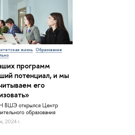
итетская жизнь
Образование
льно
аших программ
ший потенциал, и мы
читываем его
изовать»
Н ВШЭ открылся Центр
ительного образования
я, 2024 г.