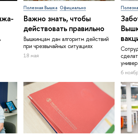
Полезная Вышка
Официально
Полезна
­жа­
Важно знать, чтобы
Забо
действовать правильно
Вышк
вакц
ь
Вышкинцам дан алгоритм действий
при чрезвычайных ситуациях
Сотруд
18 мая
сделат
универ
6 ноябр