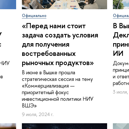
Официально
Официа
«Перед нами стоит
В Вы
У
задача создать условия
Декл
с
для получения
прин
востребованных
ИИ
рыночных продуктов»
 НИУ
Докуме
принци
В июне в Вышке прошла
ов
и отве
стратегическая сессия на тему
работ
«Коммерциализация —
приоритетный фокус
3 июля,
инвестиционной политики НИУ
ВШЭ»
9 июля, 2024 г.