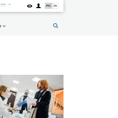
сти
РУС
EN
м