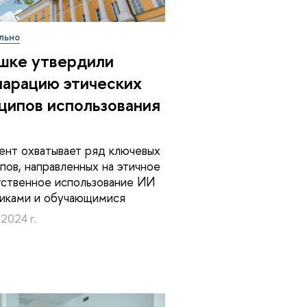
льно
шке утвердили
арацию этических
ципов использования
нт охватывает ряд ключевых
пов, направленных на этичное
тственное использование ИИ
никами и обучающимися
 2024 г.