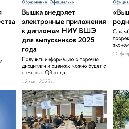
Образование
Официально
Официа
я
Вышка внедряет
«Выш
ества
электронные приложения
родн
к дипломам НИУ ВШЭ
Саламб
проре
для выпускников 2025
эконо
года
10 февр
Получить информацию о перечне
е
дисциплин и оценках можно будет с
помощью QR-кода
12 мая, 2025 г.