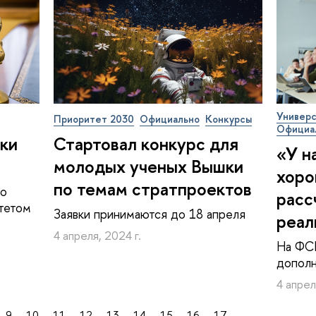
Универс
Приоритет 2030
Официально
Конкурсы
Официа
ки
Стартовал конкурс для
«У н
молодых ученых Вышки
хоро
по темам стратпроектов
 о
расс
тетом
Заявки принимаются до 18 апреля
реал
4 апреля, 2024 г.
На ФС
дополн
4 апрел
9
10
11
12
13
14
15
16
17