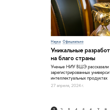
Наука
Официально
Уникальные разработ
на благо страны
Ученые НИУ ВШЭ рассказали
зарегистрированных универси
интеллектуальных продуктах
27 апреля, 2024 г.
1
2
3
4
5
6
7
8