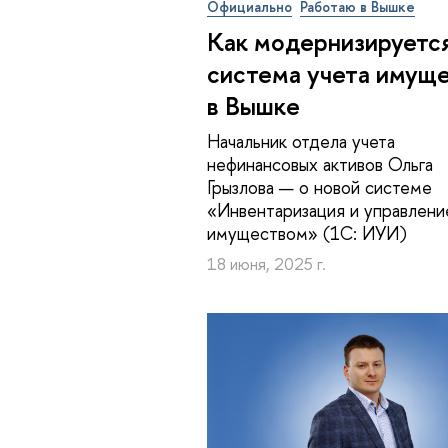
Официально
Работаю в Вышке
Как мо­дер­ни­зи­ру­ет­с
система учета имущ
в Вышке
Начальник отдела учета
нефинансовых активов Ольга
Грызлова — о новой системе
«Инвентаризация и управлени
имуществом» (1С: ИУИ)
18 июня, 2025 г.