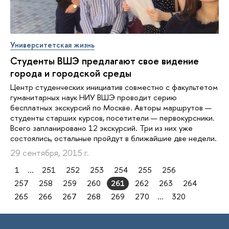
Университетская жизнь
Студенты ВШЭ предлагают свое видение
города и городской среды
Центр студенческих инициатив совместно с факультетом
гуманитарных наук НИУ ВШЭ проводит серию
бесплатных экскурсий по Москве. Авторы маршрутов —
студенты старших курсов, посетители — первокурсники.
Всего запланировано 12 экскурсий. Три из них уже
состоялись, остальные пройдут в ближайшие две недели.
29 сентября, 2015 г.
1
...
251
252
253
254
255
256
257
258
259
260
261
262
263
264
265
266
267
268
269
270
...
320