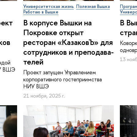
Университетская жизнь
Полезная Вышка
Програм
Работаю в Вышке
Универс
оект
В корпусе Вышки на
В Вы
Покровке открыт
стра
ков
ресторан «КазаковЪ» для
Коворк
однов
сотрудников и пре­по­да­ва­
13 нояб
те­лей
ндой
ИУ ВШЭ
Проект запущен Управлением
корпоративного гостеприимства
НИУ ВШЭ
21 ноября, 2025 г.