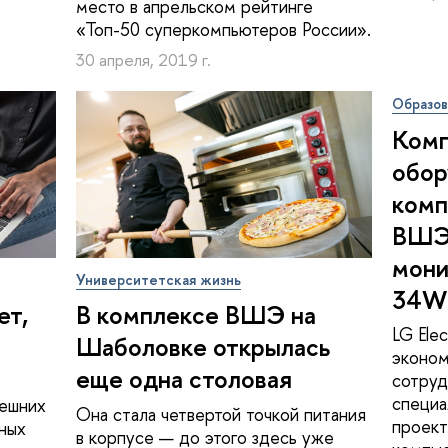
место в апрельском рейтинге
«Топ-50 суперкомпьютеров России».
30 апреля, 2019 г.
Образо
Комп
обор
комп
ВШЭ
мони
Университетская жизнь
34W
ет,
В комплексе ВШЭ на
LG Ele
Шаболовке открылась
эконом
еще одна столовая
сотруд
специа
ешних
Она стала четвертой точкой питания
проект
нных
в корпусе — до этого здесь уже