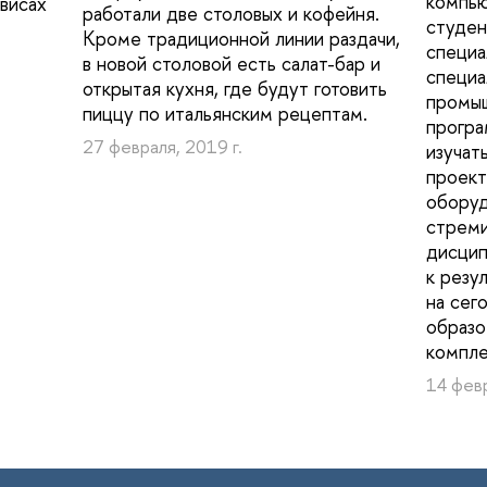
компью
рвисах
работали две столовых и кофейня.
студен
Кроме традиционной линии раздачи,
специа
в новой столовой есть салат-бар и
специа
открытая кухня, где будут готовить
промыш
пиццу по итальянским рецептам.
програ
27 февраля, 2019 г.
изучат
проект
оборуд
стреми
дисцип
к резу
на сег
образо
компле
14 февр