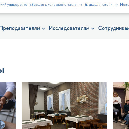
кий университет «Высшая школа экономики»
Вышка для своих
Ново
Преподавателям
Исследователям
Сотрудника
ы