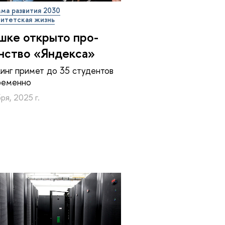
ма развития 2030
итетская жизнь
шке открыто про­
н­ство «Яндекса»
инг примет до 35 студентов
ременно
ря, 2025 г.