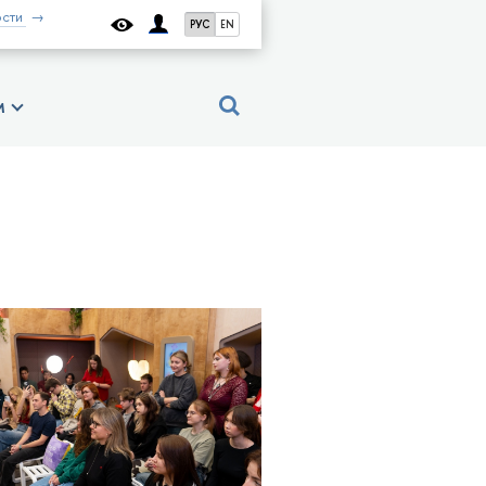
сти
РУС
EN
м