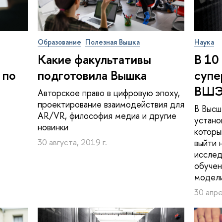
Образование
Полезная Вышка
Наука
Какие факультативы
В 10
 по
подготовила Вышка
суп
ВШ
Авторское право в цифровую эпоху,
проектирование взаимодействия для
В Высш
AR/VR, философия медиа и другие
устано
новинки
которы
30 августа, 2019 г.
выйти 
исслед
обучен
модел
30 апре