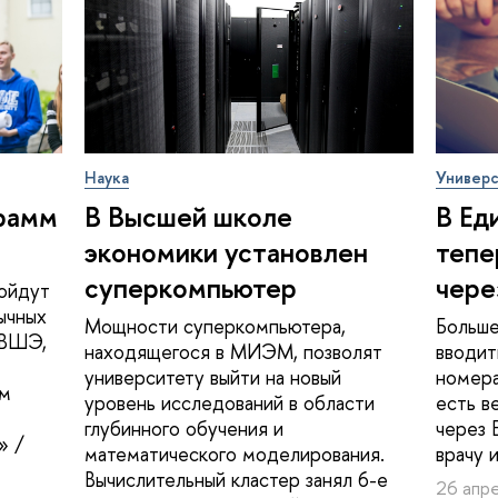
Наука
Универс
грамм
В Высшей школе
В Ед
экономики установлен
тепе
суперкомпьютер
чере
ройдут
ычных
Мощности суперкомпьютера,
Больше
 ВШЭ,
находящегося в МИЭМ, позволят
вводит
университету выйти на новый
номер
им
уровень исследований в области
есть в
глубинного обучения и
через 
» /
математического моделирования.
врачу 
Вычислительный кластер занял 6-е
26 апре