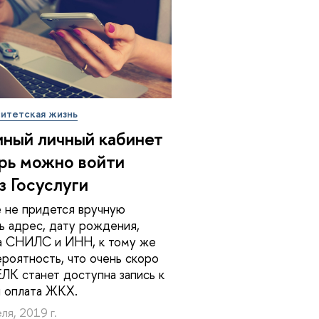
итетская жизнь
иный личный кабинет
рь можно войти
з Госуслуги
 не придется вручную
ь адрес, дату рождения,
а СНИЛС и ИНН, к тому же
ероятность, что очень скоро
ЕЛК станет доступна запись к
и оплата ЖКХ.
ля, 2019 г.