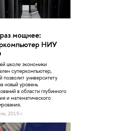
 раз мощнее:
еркомпьютер НИУ
Э
ей школе экономики
влен суперкомпьютер,
й позволит университету
на новый уровень
ований в области глубинного
ия и математического
ирования.
ля, 2019 г.