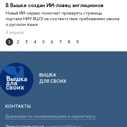
В Вышке создан ИИ-ловец англицизмов
Новый ИИ-сервис помогает проверять страницы
портала НИУ ВШЭ на соответствие требованиям закона
о русском языке
8 апреля
1
2
3
4
5
6
7
8
9
ВЫШКА
ДЛЯ СВОИХ
КОНТАКТЫ
Дирекция по коммуникациям и маркетингу
Электронная почта:
community@hse.ru