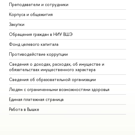
Преподаватели и сотрудники
П
Корпуса и общежития
В
Закупки
П
Обращения граждан в НИУ ВШЭ
А
Фонд целевого капитала
Д
Противодействие коррупции
Ц
Сведения о доходах, расходах, об имуществе и
Б
обязательствах имущественного характера
О
Сведения об образовательной организации
О
Людям с ограниченными возможностями здоровья
Единая платежная страница
Работа в Вышке