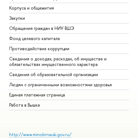
Корпуса и общежития
В
Закупки
П
Обращения граждан в НИУ ВШЭ
А
Фонд целевого капитала
Д
Противодействие коррупции
Ц
Сведения о доходах, расходах, об имуществе и
Б
обязательствах имущественного характера
О
Сведения об образовательной организации
О
Людям с ограниченными возможностями здоровья
Единая платежная страница
Работа в Вышке
http://www.minobrnauki.gov.ru/