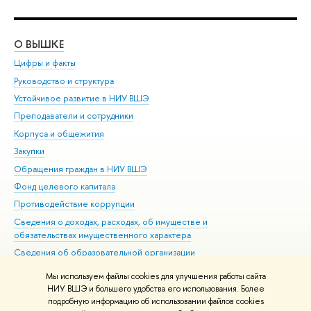
О ВЫШКЕ
ОБ
Цифры и факты
Ли
Руководство и структура
Дов
Устойчивое развитие в НИУ ВШЭ
Ол
Преподаватели и сотрудники
При
Корпуса и общежития
ыш
Закупки
При
Обращения граждан в НИУ ВШЭ
Ас
Фонд целевого капитала
До
Противодействие коррупции
Цен
Сведения о доходах, расходах, об имуществе и
Би
обязательствах имущественного характера
Об
Сведения об образовательной организации
Обр
Людям с ограниченными возможностями здоровья
Мы используем файлы cookies для улучшения работы сайта
Единая платежная страница
НИУ ВШЭ и большего удобства его использования. Более
подробную информацию об использовании файлов cookies
Работа в Вышке