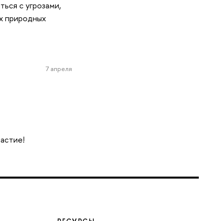
ься с угрозами,
х природных
7 апреля
частие!