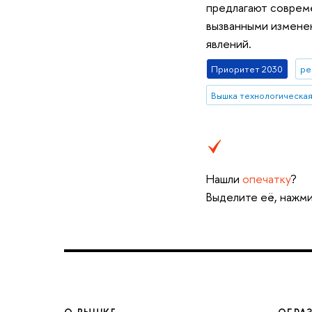
предлагают совреме
вызванными изменен
явлений.
Приоритет 2030
ре
Вышка технологическа
Нашли
опечатку
?
Выделите её, нажми