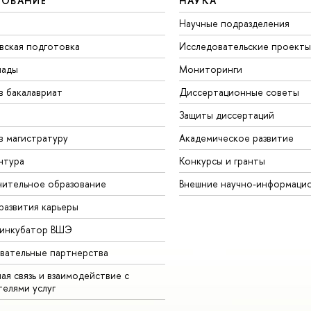
ЗОВАНИЕ
НАУКА
Научные подразделения
вская подготовка
Исследовательские проекты
иады
Мониторинги
в бакалавриат
Диссертационные советы
Защиты диссертаций
в магистратуру
Академическое развитие
нтура
Конкурсы и гранты
ительное образование
Внешние научно-информаци
развития карьеры
-инкубатор ВШЭ
вательные партнерства
ая связь и взаимодействие с
телями услуг