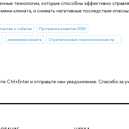
нные технологии, которые способны эффективно справлят
иями климата, и снижать негативные последствия опасны
портаж о событии
Программа развития 2030
я
изменения климата
Стратегические технологические проекты
те Ctrl+Enter и отправьте нам уведомление. Спасибо за у